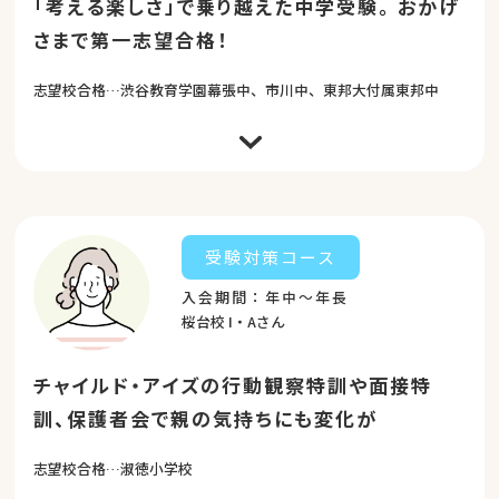
「考える楽しさ」で乗り越えた中学受験。
おかげ
さまで第一志望合格！
志望校合格…渋谷教育学園幕張中、市川中、東邦大付属東邦中
楽しいという思いが学びにつながっているチャイルド・ア
イズに、年中から小5までお世話になりました。一つの教
材でいろいろな遊びをしているうちに一つの問題を様々な
角度から考え、答えを見つけ出す力へと導いていただきま
した。小学校で学んだことだけで臨むのは難しいとされる
受験対策コース
中学受験の過去問を解いていると、「チャイルド・アイズ
で学んだ」という作図の問題を見せてくれました。「作
入会期間：年中～年長
図」として学んでいたわけではありませんが、それの基礎
となることを学んでいたので、問題を解くときの「ひらめ
桜台校 I・Aさん
き」を感じる瞬間を楽しめたようでした。 受験勉強が単な
る試験をパスするためのものではなく、学びの世界を広げ
る時間であったと感じられるのは、チャイルド・アイズで
チャイルド・アイズの行動観察特訓や面接特
「考える楽しさ」を教えていただいたからだと思います。
チャイルド・アイズで学んだ「思考力」は、勉強だけでは
訓、保護者会で親の気持ちにも変化が
なく、人間関係など人としてぶつかる壁をも乗り越える力
を見出していけると思います。 子どもの目線に立ち心に寄
り添いながらご指導をしてくださった先生方に心より感謝
志望校合格…淑徳小学校
申し上げます。 この春、わが子は第一志望校の門をくぐり