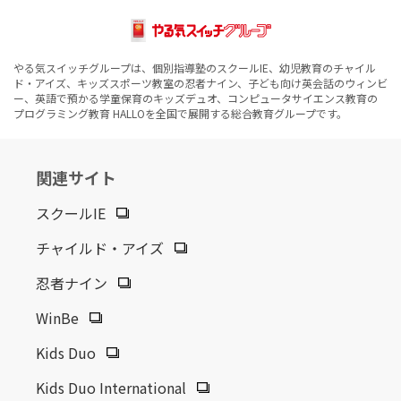
広島南校
やる気スイッチグループは、個別指導塾のスクールIE、幼児教育のチャイル
2026.01.16
ニュースリリース
ド・アイズ、キッズスポーツ教室の忍者ナイン、子ども向け英会話のウィンビ
ー、英語で預かる学童保育のキッズデュオ、コンピュータサイエンス教育の
新年特別企画!お子さまの可能性を見出すためのヒントがわ
プログラミング教育 HALLOを全国で展開する総合教育グループです。
かる 『IQ（知能）テスト』を限定価格2,310円(税込)で受け
られるチャンス! キャンペーンを1月31日(土)まで実施
関連サイト
2025.12.03
ニュースリリース
スクールIE
小学校受験は「冬の過ごし方」で差がつく チャイルド・アイ
ズ®の小学校受験対策冬期講習12月から実施中
チャイルド・アイズ
忍者ナイン
2025.12.01
ニュースリリース
WinBe
チャイルド・アイズの知育 冬期講習「Winter企画」スター
Kids Duo
ト
Kids Duo International