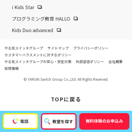
2025.10.23
その他
i Kids Star
「第43回 日経MJサービス業調査」の学習塾・予備校部門の
プログラミング教育 HALLO
売上高ランキングで当社が5年連続第1位を獲得しました。
Kids Duo advanced
2025.11.14
開校情報
やる気スイッチグループ
サイトマップ
プライバシーポリシー
松山市駅校
カスタマーハラスメントに対するポリシー
やる気スイッチグループの安心・安全対策
外部送信ポリシー
会社概要
採用情報
2025.10.29
開校情報
© YARUKI Switch Group Co.,Ltd. All Rights Reserved.
向ヶ丘遊園駅前校
TOP
に戻る
2025.10.29
開校情報
研究学園校
無料体験のお申込み
電話
教室を探す