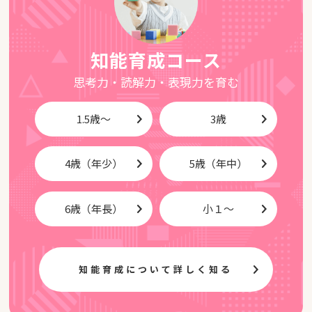
知能育成コース
思考力・読解力・表現力を育む
1.5歳～
3歳
4歳（年少）
5歳（年中）
6歳（年長）
小１～
知能育成について詳しく知る