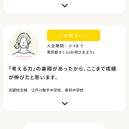
ます。ありがとうございました。
チャイルド・アイズでの行動観察特訓や面接特訓を受講で
きてとても良かったです。受験準備の1年をかけて娘が成
長していく姿を見ることができました。受験対策コースで
できたお友だちとの関係も、娘の成長に繋がったように思
います。チャイルド・アイズで開催されている保護者会も
その他コース
分かりやすく、父親の気持ちにも変化をもたらしていただ
きました。ありがとうございました。
入会期間：小4まで
東京都 Bくん(お母さまより)
「考える力」の基礎があったから、ここまで成績
が伸びたと思います。
志望校合格…江戸川取手中学校、東邦中学校
小4までチャイルド・アイズに通い、この春志望校に合格
することができました。小5の夏から大手進学塾で本格的
に受験勉強をはじめようと入塾テストを受けた際、「家で
何かをしてきたのか？」と非常に驚かれたことを思い出し