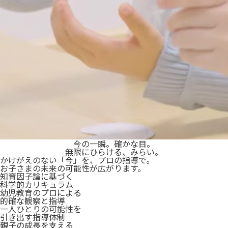
今の一瞬。確かな目。
無限にひらける、みらい。
かけがえのない
「
今
」
を
、
プロの指導で。
お子さまの未来の可能性が広がります。
知育因子論に基づく
科学的カリキュラム
幼児教育のプロによる
的確な観察と指導
一人ひとりの可能性を
引き出す指導体制
親子の成長を支える