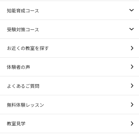
力」講習』の記事でチャイルド・アイズが掲載されました。
幼児教育が注目される理由
子育て応援ナビ
やる気スイッチグループについて
知能育成コース
1.5歳〜
3歳
4歳（年少）
5歳（年中）
6歳（年長）
小１～
パターンブロック
IQ（知能）テスト
検定対策
2026.03.16
ニュースリリース
受験対策コース
チャイルド・アイズの春期講習「Spring思考力チャレンジ」
開催中！知育か受験か、まずは試そう。この春、どっちの学
幼稚園受験対策
小学校受験コース
最新合格速報
中学受験準備コース
びを体験する?
お近くの教室を探す
（思考力アドバンスコースアストルム）
体験者の声
2026.02.28
開校情報
東石井校
よくあるご質問
2026.02.14
開校情報
無料体験レッスン
八千代村上校
教室見学
2026.02.14
開校情報