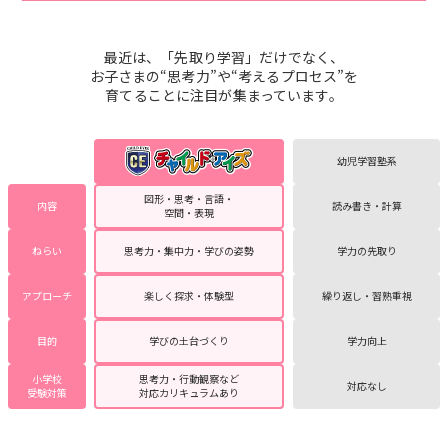
最近は、「先取り学習」だけでなく、
お子さまの“思考力”や“考えるプロセス”を
育てることに注目が集まっています。
幼児学習塾系
図形・思考・言語・
内容
読み書き・計算
空間・表現
ねらい
思考力・集中力・学びの姿勢
学力の先取り
アプローチ
楽しく探求・体験型
繰り返し・習熟重視
目的
学びの土台づくり
学力向上
小学校
思考力・行動観察など
対応なし
受験対策
対応カリキュラムあり