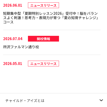
2026.06.01
ニュースリリース
短期集中型「夏期特別レッスン2026」受付中！脳をバラン
スよく刺激！思考力・表現力が育つ「夏の知育チャレンジ」
コース
2026.07.04
開校情報
所沢ファルマン通り校
2026.05.01
ニュースリリース
お子さまの可能性を見出すためのヒントがわかる『IQ（知
能）テスト』を限定価格2,310円(税込)で受けられるチャン
ス！キャンペーンを5月30日(土)まで実施
2026.03.18
その他
チャイルド・アイズとは
日経MJ『共働き念頭に特化型 やる気スイッチ、「聴く