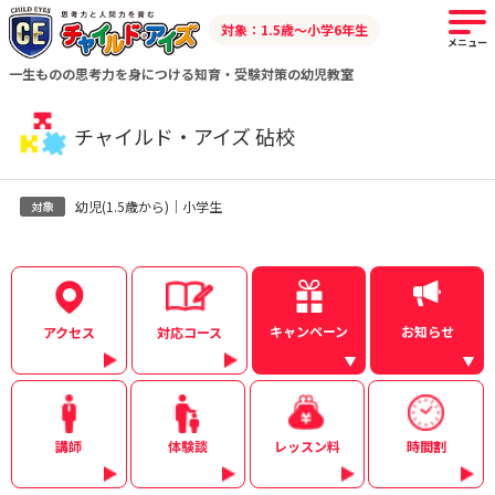
対象：1.5歳～小学6年生
メニュー
一生ものの思考力を身につける知育・受験対策の幼児教室
チャイルド・アイズ 砧校
幼児(1.5歳から)｜小学生
キャンペーン
お知らせ
アクセス
対応コース
講師
体験談
レッスン料
時間割