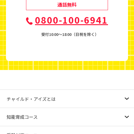
通話無料
0800-100-6941
受付10:00〜18:00（日祝を除く）
チャイルド・アイズとは
幼児教育が注目される理由
子育て応援ナビ
やる気スイッチグループについて
知能育成コース
1.5歳〜
3歳
4歳（年少）
5歳（年中）
6歳（年長）
小１～
パターンブロック
IQ（知能）テスト
検定対策