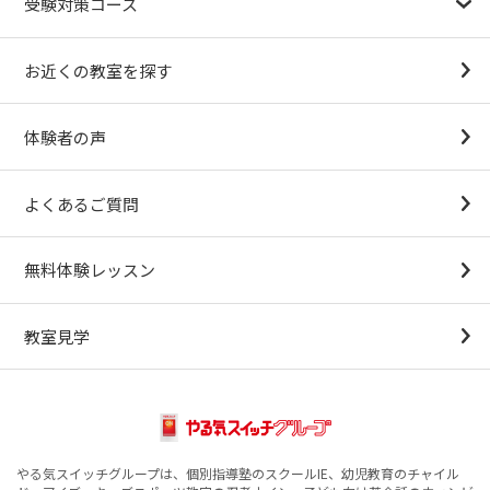
受験対策コース
幼稚園受験対策
小学校受験コース
最新合格速報
中学受験準備コース
お近くの教室を探す
（思考力アドバンスコースアストルム）
体験者の声
よくあるご質問
無料体験レッスン
教室見学
やる気スイッチグループは、個別指導塾のスクールIE、幼児教育のチャイル