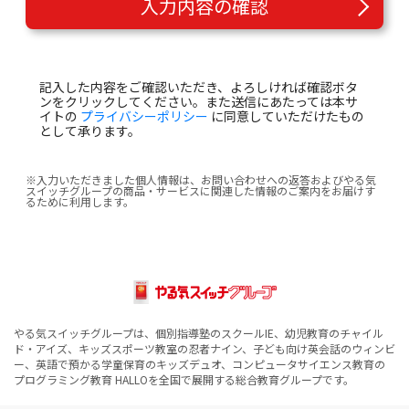
入力内容の確認
記入した内容をご確認いただき、よろしければ確認ボタ
ンをクリックしてください。また送信にあたっては本サ
イトの
プライバシーポリシー
に同意していただけたもの
として承ります。
※入力いただきました個人情報は、お問い合わせへの返答およびやる気
スイッチグループの商品・サービスに関連した情報のご案内をお届けす
るために利用します。
やる気スイッチグループは、個別指導塾のスクールIE、幼児教育のチャイル
ド・アイズ、キッズスポーツ教室の忍者ナイン、子ども向け英会話のウィンビ
ー、英語で預かる学童保育のキッズデュオ、コンピュータサイエンス教育の
プログラミング教育 HALLOを全国で展開する総合教育グループです。