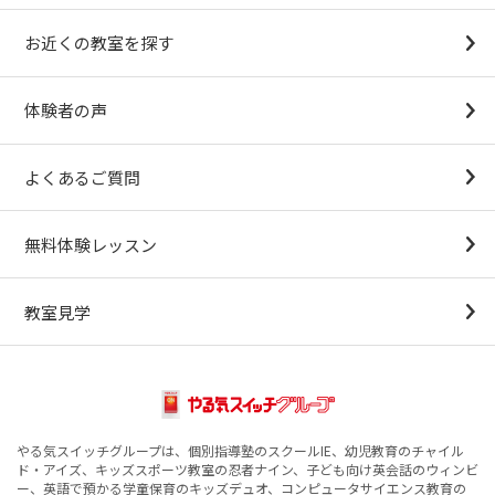
幼稚園受験対策
小学校受験コース
最新合格速報
中学受験準備コース
お近くの教室を探す
（思考力アドバンスコースアストルム）
体験者の声
よくあるご質問
無料体験レッスン
教室見学
やる気スイッチグループは、個別指導塾のスクールIE、幼児教育のチャイル
ド・アイズ、キッズスポーツ教室の忍者ナイン、子ども向け英会話のウィンビ
ー、英語で預かる学童保育のキッズデュオ、コンピュータサイエンス教育の