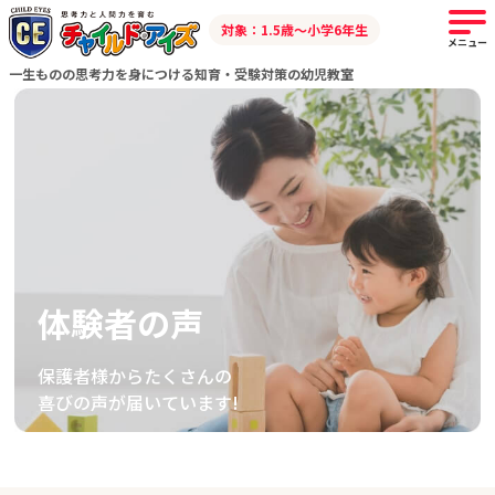
対象：1.5歳～小学6年生
メニュー
一生ものの思考力を身につける知育・受験対策の幼児教室
体験者の声
保護者様からたくさんの
喜びの声が届いています!