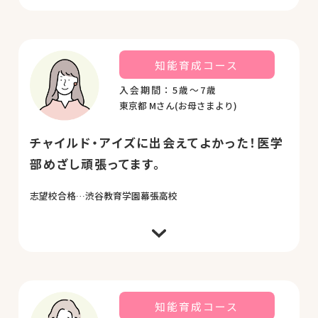
楽しいという思いが学びにつながっているチャイル
ド・アイズに、年中から小5までお世話になりました。
一つの教材でいろいろな遊びをしているうちに一つの
問題を様々な角度から考え、答えを見つけ出す力へと
導いていただきました。小学校で学んだことだけで臨
知能育成コース
むのは難しいとされる中学受験の過去問を解いている
と、「チャイルド・アイズで学んだ」という作図の問
入会期間：5歳～7歳
題を見せてくれました。「作図」として学んでいたわ
東京都 Mさん(お母さまより)
けではありませんが、それの基礎となることを学んで
いたので、問題を解くときの「ひらめき」を感じる瞬
間を楽しめたようでした。 受験勉強が単なる試験をパ
スするためのものではなく、学びの世界を広げる時間
チャイルド・アイズに出会えてよかった！医学
であったと感じられるのは、チャイルド・アイズで
部めざし頑張ってます。
「考える楽しさ」を教えていただいたからだと思いま
す。チャイルド・アイズで学んだ「思考力」は、勉強
だけではなく、人間関係など人としてぶつかる壁をも
志望校合格…渋谷教育学園幕張高校
乗り越える力を見出していけると思います。 子どもの
目線に立ち心に寄り添いながらご指導をしてくださっ
た先生方に心より感謝申し上げます。 この春、わが子
は第一志望校の門をくぐります。ありがとうございま
した。
娘が問題に苦戦している時には、いつも根気強く待っ
ていて下さり笑顔で対応してくださっていた事がずっ
と心に残っています。引っ越しと同時に5歳から通い始
めましたが、もっと早くチャイルド・アイズに出会え
ていたらと思います。とても良い教材と優しく指導し
知能育成コース
て下さる先生と巡り合え感謝しています。学年が上が