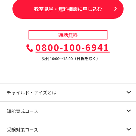
教室見学・無料相談に申し込む
通話無料
0800-100-6941
受付10:00〜18:00（日祝を除く）
チャイルド・アイズとは
幼児教育が注目される理由
子育て応援ナビ
やる気スイッチグループについて
知能育成コース
1.5歳〜
3歳
4歳（年少）
5歳（年中）
6歳（年長）
小１～
パターンブロック
IQ（知能）テスト
検定対策
受験対策コース