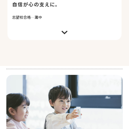
自信が心の支えに。
志望校合格…灘中
チャイルド・アイズに通っていたのは幼稚園の年中か
ら年長の約2年です。その後、小学生で個人塾に通い、
受験に向けて進学塾へ転塾。第一志望だった灘中に今
年見事に合格し、その報告を各塾にしようとしたとこ
ろ、本人から「真っ先にチャイルド・アイズに連絡を
してお礼を言って欲しい」と言われました。幼稚園児
でまだ何も分からないと思っていた息子が、いつもチ
ャイルド・アイズの先生が「大丈夫だから！できるか
ら！」と励ましてくれ、「こんなにできるんだから、
いいところ・高いところを（中学受験）目指しなさ
い！」と言ってくれたことを、今日までずっと心の支
えにしていたようです。本当にありがとうございまし
た。