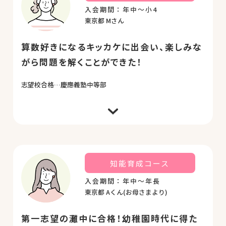
るにつれ、幼児期には想像がつかないほど学力が上が
入会期間：年中～小4
り、国立大学の医学部を目指すまでになりました。こ
東京都 Mさん
れも5歳～7歳までチャイルド・アイズで知育を学べた
からだと思います。ありがとうござました。
算数好きになるキッカケに出会い、楽しみな
がら問題を解くことができた！
志望校合格…慶應義塾中等部
年中から小学4年生までの6年間、知能育成コースを経
て中学受験準備コースで学びました。パターンブロッ
クを使うとどんな図形になるか、数字のパズルやクロ
スワード、図形の折り紙の問題など、とにかく考えさ
せられる問題が多く、じっくり考えた末に答えが出た
知能育成コース
時の爽快感が好きでした。この感覚は算数が好きにな
るキッカケになり、中学受験における思考力やひらめ
入会期間：年中～年長
きを要する手強い問題に対しても、楽しみながら解く
東京都 Aくん(お母さまより)
ことができました。チャイルド・アイズのおかげで算
数の面白さを知り、得意にすることもできたので、と
ても感謝しています。
第一志望の灘中に合格！幼稚園時代に得た