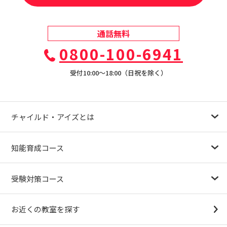
通話無料
0800-100-6941
受付10:00〜18:00（日祝を除く）
チャイルド・アイズとは
幼児教育が注目される理由
子育て応援ナビ
やる気スイッチグループについて
知能育成コース
1.5歳〜
3歳
4歳（年少）
5歳（年中）
6歳（年長）
小１～
パターンブロック
IQ（知能）テスト
検定対策
受験対策コース
幼稚園受験対策
小学校受験コース
最新合格速報
中学受験準備コース
お近くの教室を探す
（思考力アドバンスコースアストルム）