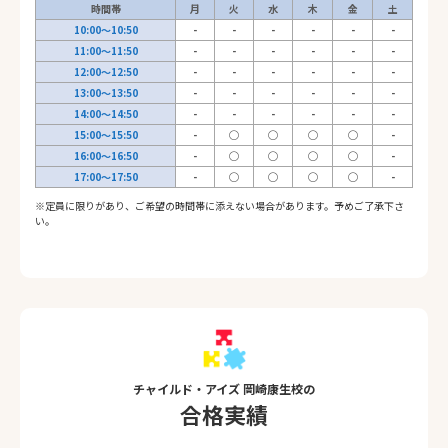
時間帯
月
火
水
木
金
土
10:00～10:50
-
-
-
-
-
-
11:00～11:50
-
-
-
-
-
-
12:00～12:50
-
-
-
-
-
-
13:00～13:50
-
-
-
-
-
-
14:00～14:50
-
-
-
-
-
-
15:00～15:50
-
◯
◯
◯
◯
-
16:00～16:50
-
◯
◯
◯
◯
-
17:00～17:50
-
◯
◯
◯
◯
-
※定員に限りがあり、ご希望の時間帯に添えない場合があります。予めご了承下さ
い。
チャイルド・アイズ 岡崎康生校の
合格実績