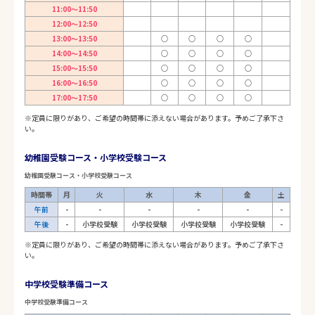
11:00～11:50
12:00～12:50
13:00～13:50
○
○
○
○
14:00～14:50
○
○
○
○
15:00～15:50
○
○
○
○
16:00～16:50
○
○
○
○
17:00～17:50
○
○
○
○
※定員に限りがあり、ご希望の時間帯に添えない場合があります。予めご了承下さ
い。
幼稚園受験コース・小学校受験コース
幼稚園受験コース・小学校受験コース
時間帯
月
火
水
木
金
土
午前
-
-
-
-
-
-
午後
-
小学校受験
小学校受験
小学校受験
小学校受験
-
※定員に限りがあり、ご希望の時間帯に添えない場合があります。予めご了承下さ
い。
中学校受験準備コース
中学校受験準備コース