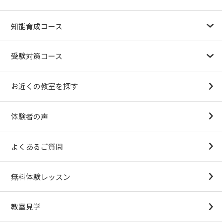
幼児教育が注目される理由
子育て応援ナビ
やる気スイッチグループについて
知能育成コース
1.5歳〜
3歳
4歳（年少）
5歳（年中）
6歳（年長）
小１～
パターンブロック
IQ（知能）テスト
検定対策
受験対策コース
幼稚園受験対策
小学校受験コース
最新合格速報
中学受験準備コース
お近くの教室を探す
（思考力アドバンスコースアストルム）
体験者の声
よくあるご質問
無料体験レッスン
教室見学