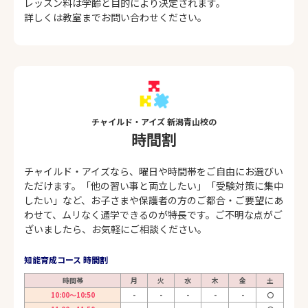
レッスン料は学齢と目的により決定されます。
詳しくは教室までお問い合わせください。
チャイルド・アイズ 新潟青山校の
時間割
チャイルド・アイズなら、曜日や時間帯をご自由にお選びい
ただけます。「他の習い事と両立したい」「受験対策に集中
したい」など、お子さまや保護者の方のご都合・ご要望にあ
わせて、ムリなく通学できるのが特長です。ご不明な点がご
ざいましたら、お気軽にご相談ください。
知能育成コース 時間割
時間帯
月
火
水
木
金
土
10:00～10:50
-
-
-
-
-
〇