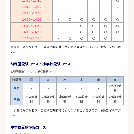
11:00～11:50
-
-
-
-
-
〇
12:00～12:50
-
-
-
-
-
₋
13:00～13:50
-
-
-
-
-
-
14:00～14:50
-
〇
〇
〇
〇
〇
15:00～15:50
-
〇
〇
〇
〇
〇
16:00～16:50
-
〇
〇
〇
〇
〇
17:00～17:50
-
〇
〇
〇
〇
₋
※定員に限りがあり、ご希望の時間帯に添えない場合があります。予めご了承下さ
い。
幼稚園受験コース・小学校受験コース
幼稚園受験コース・小学校受験コース
時間帯
月
火
水
木
金
土
小学校受
午前
-
-
-
-
-
験
小学校受
小学校受
小学校受
小学校受
小学校受
小学校受
午後
験
験
験
験
験
験
※定員に限りがあり、ご希望の時間帯に添えない場合があります。予めご了承下さ
い。
中学校受験準備コース