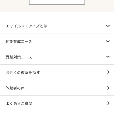
チャイルド・アイズとは
幼児教育が注目される理由
子育て応援ナビ
やる気スイッチグループについて
知能育成コース
1.5歳〜
3歳
4歳（年少）
5歳（年中）
6歳（年長）
小１～
パターンブロック
IQ（知能）テスト
検定対策
受験対策コース
幼稚園受験対策
小学校受験コース
最新合格速報
中学受験準備コース
お近くの教室を探す
（思考力アドバンスコースアストルム）
体験者の声
よくあるご質問