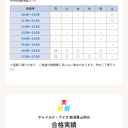
中学校受験準備コース
時間帯
月
火
水
木
金
土
10:00～10:50
-
-
-
-
-
◯
11:00～11:50
-
-
-
-
-
◯
12:00～12:50
-
-
-
-
-
-
13:00～13:50
-
-
-
-
-
-
14:00～14:50
-
-
-
-
-
-
15:00～15:50
-
-
-
-
-
-
16:00～16:50
〇
◯
◯
-
◯
-
17:00～17:50
〇
◯
◯
◯
◯
-
※定員に限りがあり、ご希望の時間帯に添えない場合があります。予めご了承下さ
い。
チャイルド・アイズ 新潟青山校の
合格実績