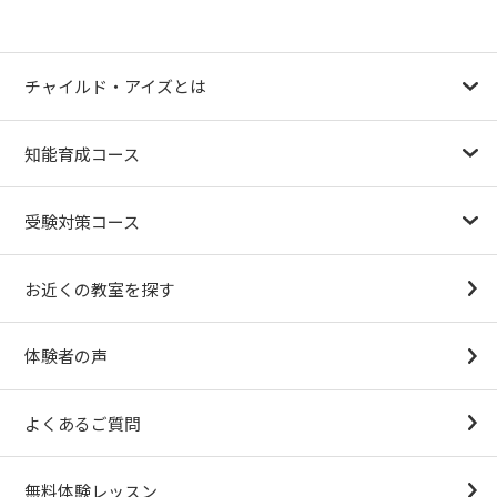
チャイルド・アイズとは
幼児教育が注目される理由
子育て応援ナビ
やる気スイッチグループについて
知能育成コース
1.5歳〜
3歳
4歳（年少）
5歳（年中）
6歳（年長）
小１～
パターンブロック
IQ（知能）テスト
検定対策
受験対策コース
幼稚園受験対策
小学校受験コース
最新合格速報
中学受験準備コース
お近くの教室を探す
（思考力アドバンスコースアストルム）
体験者の声
よくあるご質問
無料体験レッスン