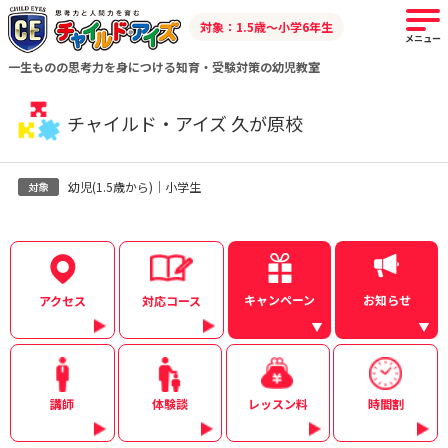
対象：1.5歳～小学6年生
メニュー
一生ものの思考力を身につける知育・受験対策の幼児教室
チャイルド・アイズ 久が原校
幼児(1.5歳から)｜小学生
キャンペーン
お知らせ
アクセス
対応コース
講師
体験談
レッスン料
時間割