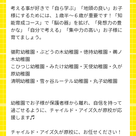
考える事が好きで「自ら学ぶ」「地頭の良い」お子
様にするためには、１歳半～６歳が重要です！「知
能育成コース」で「脳の器」を拡げ、「発想力の豊
かな」「自分で考える」「集中力の高い」お子様に
育てましょう。
嶺町幼稚園・ぶどうの木幼稚園・徳持幼稚園・鵜ノ
木幼稚園
こひつじ幼稚園・みたけ幼稚園・天使幼稚園・久が
原幼稚園
清明幼稚園・雪ヶ谷ルーテル幼稚園・丸子幼稚園
幼稚園でお子様が保護者様から離れ、自信を持って
過ごせるように、チャイルド・アイズ久が原校が応
援します♬
チャイルド・アイズ久が原校に、お任せください！