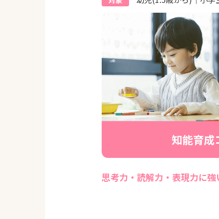
対象
知能育成
思考力・読解力・表現力に強