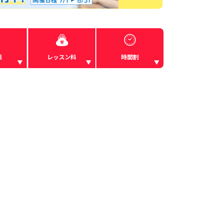
談
レッスン料
時間割