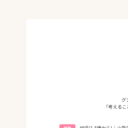
グ
「考えるこ
幼児(1.5歳から)｜小学