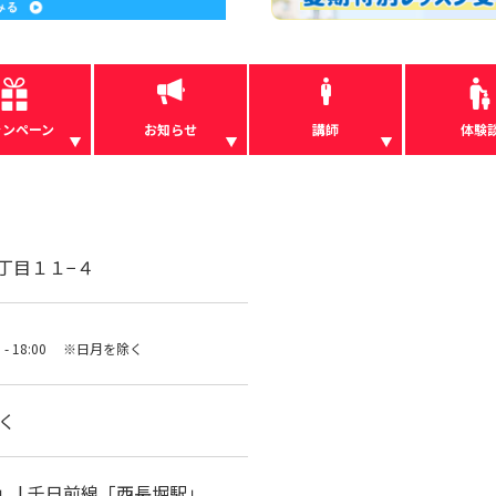
ャンペーン
お知らせ
講師
体験
丁目１１−４
00 - 18:00 ※日月を除く
除く
 | 千日前線「西長堀駅」