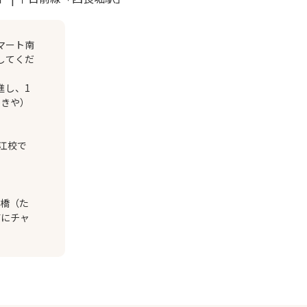
マート南
してくだ
進し、1
かきや）
江校で
台橋（た
前にチャ