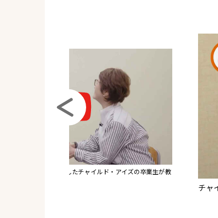
生と対談】東大現役合格したチャイルド・アイズの卒業生が教
きた！
チャ