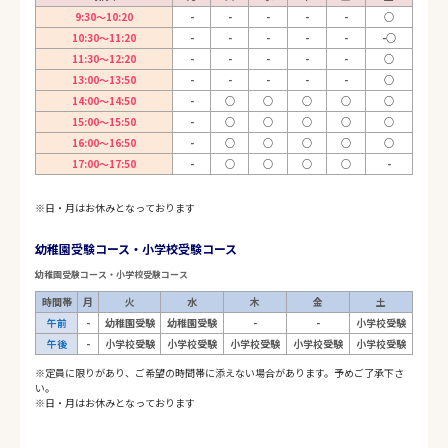
9:30～10:20
-
-
-
-
-
○
10:30～11:20
-
-
-
-
-
-○
11:30～12:20
-
-
-
-
-
○
13:00～13:50
-
-
-
-
-
○
14:00～14:50
-
○
○
○
○
○
15:00～15:50
-
○
○
○
○
○
16:00～16:50
-
○
○
○
○
○
17:00～17:50
-
○
○
○
○
-
※日・月はお休みとなっております
幼稚園受験コース・小学校受験コース
幼稚園受験コース・小学校受験コース
時間帯
月
火
水
木
金
土
午前
-
幼稚園受験
幼稚園受験
-
-
小学校受験
午後
-
小学校受験
小学校受験
小学校受験
小学校受験
小学校受験
※定員に限りがあり、ご希望の時間帯に添えない場合があります。予めご了承下さ
い。
※日・月はお休みとなっております