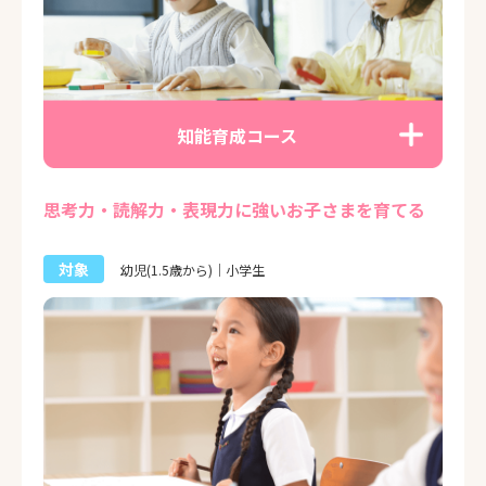
知能育成コース
思考力・読解力・表現力に強いお子さまを育てる
対象
幼児(1.5歳から)｜小学生