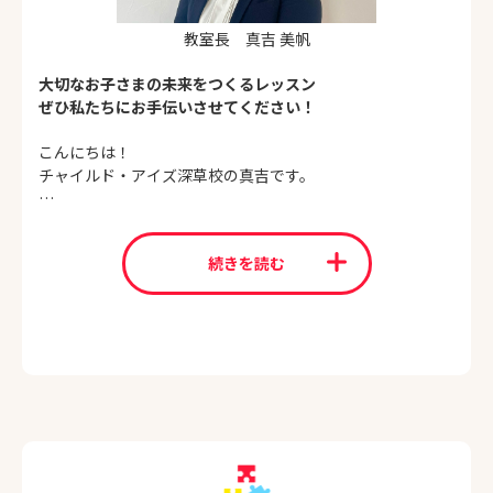
教室長 真吉 美帆
大切なお子さまの未来をつくるレッスン
ぜひ私たちにお手伝いさせてください！
こんにちは！
チャイルド・アイズ深草校の真吉です。
チャイルド・アイズでは、「学び＝目的を持った遊び」とと
らえております。その遊びの中で、「やったー！わかっ
続きを読む
た！」という成功体験をたくさん積むことで自信と学ぶ意欲
を育みます。
一生懸命考えた後の「できた！」という、とてもきらきらま
ぶしい笑顔で溢れるチャイルド・アイズ深草校へ、ぜひ一
度、遊びにいらしてください！