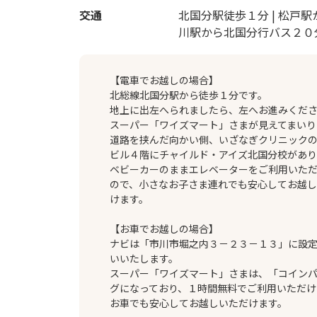
交通
北国分駅徒歩１分 | 松戸駅
川駅から北国分行バス２０
【電車でお越しの場合】
北総線北国分駅から徒歩１分です。
地上に出左へられましたら、左へお進みくだ
スーパー「ワイズマート」さまが見えてまいり
道路を挟んだ向かい側、いざなぎクリニック
ビル４階にチャイルド・アイズ北国分校があり
ベビーカーのままエレベーターをご利用いた
ので、小さなお子さま連れでも安心してお越
けます。
【お車でお越しの場合】
ナビは「市川市堀之内３－２３－１３」に設
いいたします。
スーパー「ワイズマート」さまは、「コイン
グになっており、１時間無料でご利用いただけ
お車でも安心してお越しいただけます。