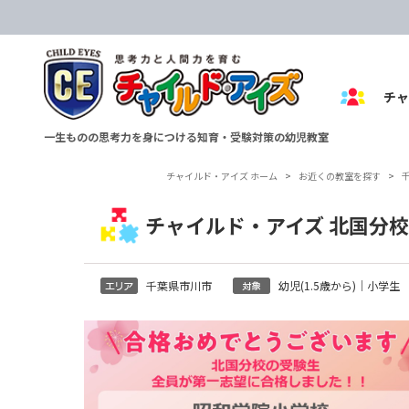
チ
一生ものの思考力を身につける知育・受験対策の幼児教室
チャイルド・アイズ ホーム
>
お近くの教室を探す
>
チャイルド・アイズ 北国分校
千葉県市川市
幼児(1.5歳から)｜小学生