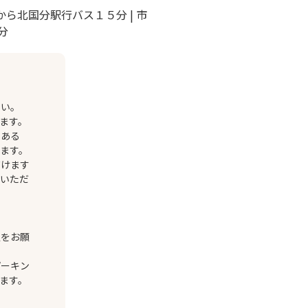
から北国分駅行バス１５分 | 市
分
さい。
ます。
のある
ます。
だけます
しいただ
定をお願
パーキン
ます。