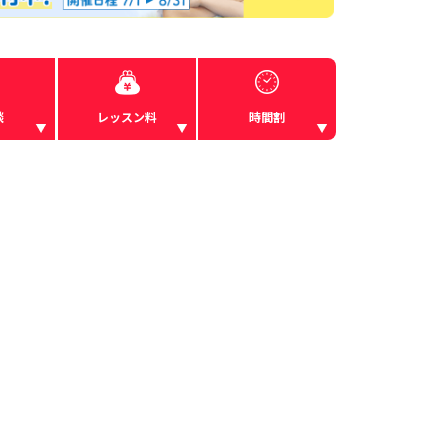
談
レッスン料
時間割