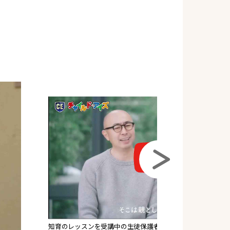
受験のレッスンを受講中の生