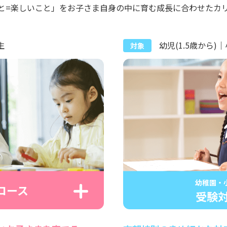
と=楽しいこと」をお子さま自身の中に育む成長に合わせたカ
生
幼児(1.5歳から)
対象
幼稚園・
コース
受験