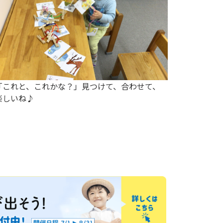
「これと、これかな？」見つけて、合わせて、
「みてみ
楽しいね♪
ーンブロ
自由につ