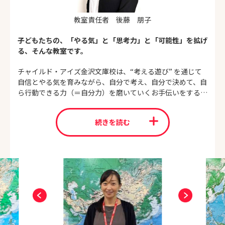
教室責任者 後藤 朋子
子どもたちの、「やる気」と「思考力」と「可能性」を拡げ
る、そんな教室です。
チャイルド・アイズ金沢文庫校は、“考える遊び” を通じて
自信とやる気を育みながら、自分で考え、自分で決めて、自
ら行動できる力（＝自分力）を磨いていくお手伝いをする教
室です。
続きを読む
私たちチャイルド・アイズ金沢文庫校のインストラクター
は、お子さまの心を育て、色々なことに興味や関心を拡げて
いけるような楽しい授業をいつも心がけています。
また、毎回の授業でお子さまが頑張ったことや、お友達に
優しくできたことなどを認めて褒めて拍手をしてあげること
でお子さまの意欲を高めています。
いつも元気なお子さまの声が聞こえるあたたかな雰囲気の教
室へ是非一度おこしください。