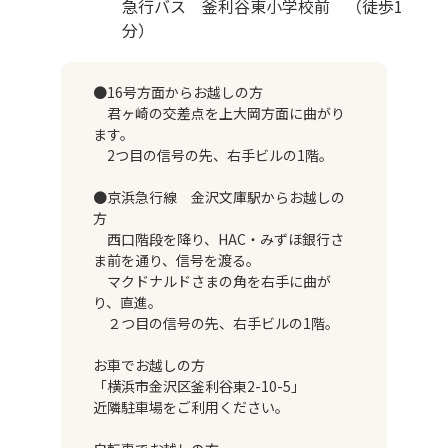
急行バス 釜利谷東小学校前 （徒歩1
分）
●16号方面からお越しの方
君ヶ崎の交差点を上大岡方面に曲がり
ます。
2つ目の信号の先、右手ビルの1階。
●京浜急行線 金沢文庫駅からお越しの
方
西口階段を降り、HAC・みずほ銀行さ
ま前を通り、信号を渡る。
マクドナルドさまの角を右手に曲が
り、直進。
２つ目の信号の先、右手ビルの1階。
お車でお越しの方
「横浜市金沢区釜利谷東2-10-5」
近隣駐車場をご利用ください。