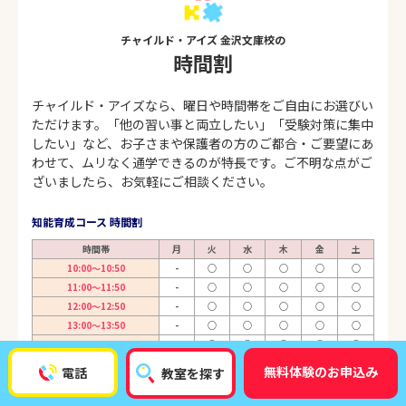
チャイルド・アイズ 金沢文庫校の
時間割
チャイルド・アイズなら、曜日や時間帯をご自由にお選びい
ただけます。「他の習い事と両立したい」「受験対策に集中
したい」など、お子さまや保護者の方のご都合・ご要望にあ
わせて、ムリなく通学できるのが特長です。ご不明な点がご
ざいましたら、お気軽にご相談ください。
知能育成コース 時間割
時間帯
月
火
水
木
金
土
10:00～10:50
-
○
○
○
○
○
11:00～11:50
-
○
○
○
○
○
12:00～12:50
-
○
○
○
○
○
13:00～13:50
-
○
○
○
○
○
14:00～14:50
-
○
○
○
○
○
15:00～15:50
-
○
○
○
○
○
無料体験のお申込み
電話
教室を探す
16:00～16:50
-
○
○
○
○
○
17:00～17:50
-
○
○
○
○
○