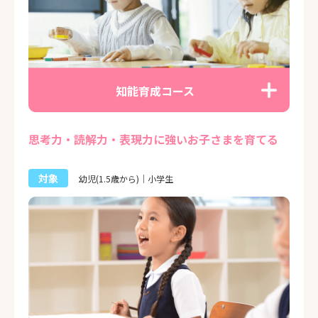
知能育成コース
思考力・読解力・表現力に強いお子さまを育てる
対象
幼児(1.5歳から)｜小学生