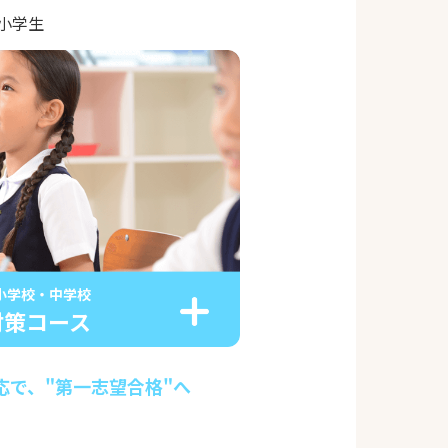
｜小学生
小学校・中学校
対策コース
応で、"第一志望合格"へ