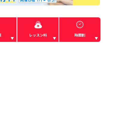
談
レッスン料
時間割