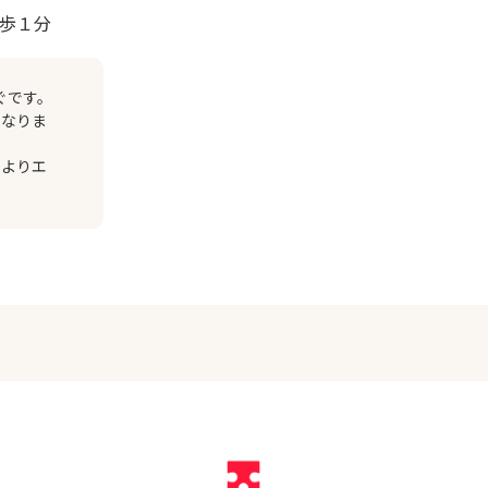
徒歩１分
ぐです。
になりま
口よりエ