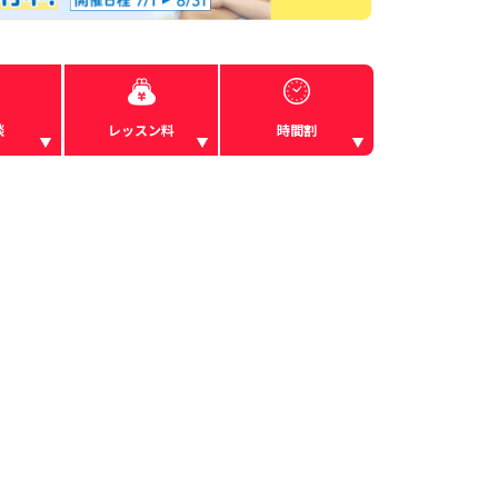
談
レッスン料
時間割