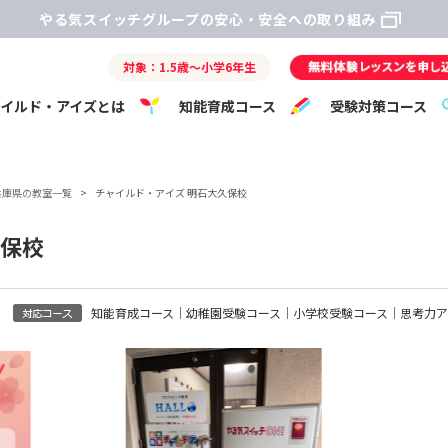
やる気スイッチグループの安心・安全への取り組み
対象：1.5歳～小学6年生
ャイルド・アイズとは
知能育成コース
受験対策コース
兵庫県の教室一覧
>
チャイルド・アイズ 明石大久保校
久保校
知能育成コース｜幼稚園受験コース｜小学校受験コース｜思考力ア