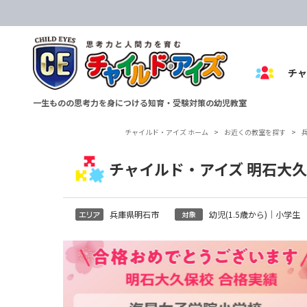
チ
一生ものの思考力を身につける知育・受験対策の幼児教室
チャイルド・アイズ ホーム
>
お近くの教室を探す
>
チャイルド・アイズ 明石大
兵庫県明石市
幼児(1.5歳から)｜小学生