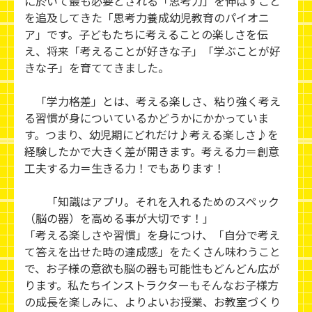
に於いて最も必要とされる「思考力」を伸ばすこと
を追及してきた「思考力養成幼児教育のパイオニ
ア」です。子どもたちに考えることの楽しさを伝
え、将来「考えることが好きな子」「学ぶことが好
きな子」を育ててきました。
「学力格差」とは、考える楽しさ、粘り強く考え
る習慣が身についているかどうかにかかっていま
す。つまり、幼児期にどれだけ♪考える楽しさ♪を
経験したかで大きく差が開きます。考える力＝創意
工夫する力＝生きる力！でもあります！
「知識はアプリ。それを入れるためのスペック
（脳の器）を高める事が大切です！」
「考える楽しさや習慣」を身につけ、「自分で考え
て答えを出せた時の達成感」をたくさん味わうこと
で、お子様の意欲も脳の器も可能性もどんどん広が
ります。私たちインストラクターもそんなお子様方
の成長を楽しみに、よりよいお授業、お教室づくり