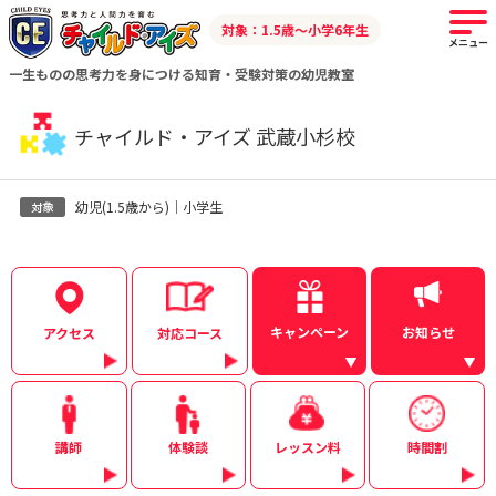
対象：1.5歳～小学6年生
メニュー
一生ものの思考力を身につける知育・受験対策の幼児教室
チャイルド・アイズ 武蔵小杉校
幼児(1.5歳から)｜小学生
キャンペーン
お知らせ
アクセス
対応コース
講師
体験談
レッスン料
時間割