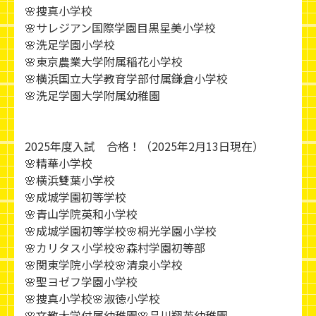
🌸捜真小学校
🌸サレジアン国際学園目黒星美小学校
🌸洗足学園小学校
🌸東京農業大学附属稲花小学校
🌸横浜国立大学教育学部付属鎌倉小学校
🌸洗足学園大学附属幼稚園
2025年度入試 合格！（2025年2月13日現在）
🌸精華小学校
🌸横浜雙葉小学校
🌸成城学園初等学校
🌸青山学院英和小学校
🌸成城学園初等学校🌸桐光学園小学校
🌸カリタス小学校🌸森村学園初等部
🌸関東学院小学校🌸清泉小学校
🌸聖ヨゼフ学園小学校
🌸捜真小学校🌸淑徳小学校
🌸文教大学付属幼稚園🌸品川翔英幼稚園