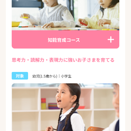
知能育成コース
思考力・読解力・表現力に強いお子さまを育てる
対象
幼児(1.5歳から)｜小学生