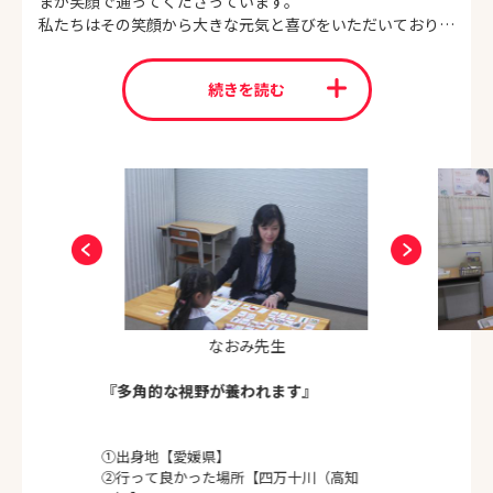
まが笑顔で通ってくださっています。
私たちはその笑顔から大きな元気と喜びをいただいておりま
す。
お子さまにとって大切なこの時期に、『頑張りたい』『学び
続きを読む
たいと』という気持ちを大切にしながら、一人ひとりが目標
に向かって歩んでいけるよう、丁寧にサポートしてまいりま
す。
個々の個性を尊重し、学ぶことの楽しさと大切さを実感でき
るレッスンを心がけております。是非お気軽に教室にお越し
ください。
なおみ先生
『多角的な視野が養われます』
①出身地【愛媛県】
②行って良かった場所【四万十川（高知