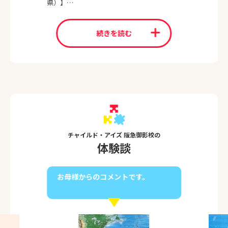
県）】
③好きな絵本【しまふくろうのみずうみ】
④好きな幼年童話【さいごの恐竜ティラン】
⑤座右の銘【誰もが認める才能でも磨かざれ
続きを読む
ば光なし】
⑥阪急御影校は【全ての講師が1歳から6年生
まで担当でき先を見通したレッスンを行えま
す】
チャイルド・アイズ 阪急御影校の
体験談
お母様からのコメントです。