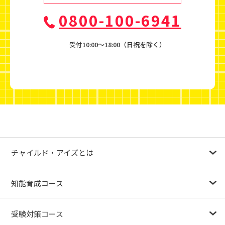
0800-100-6941
受付10:00〜18:00（日祝を除く）
チャイルド・アイズとは
幼児教育が注目される理由
子育て応援ナビ
やる気スイッチグループについて
知能育成コース
1.5歳〜
3歳
4歳（年少）
5歳（年中）
6歳（年長）
小１～
パターンブロック
IQ（知能）テスト
検定対策
受験対策コース