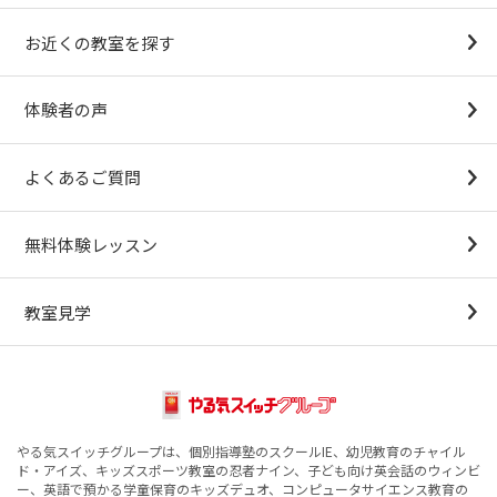
幼稚園受験対策
小学校受験コース
最新合格速報
中学受験準備コース
お近くの教室を探す
（思考力アドバンスコースアストルム）
体験者の声
よくあるご質問
無料体験レッスン
教室見学
やる気スイッチグループは、個別指導塾のスクールIE、幼児教育のチャイル
ド・アイズ、キッズスポーツ教室の忍者ナイン、子ども向け英会話のウィンビ
ー、英語で預かる学童保育のキッズデュオ、コンピュータサイエンス教育の