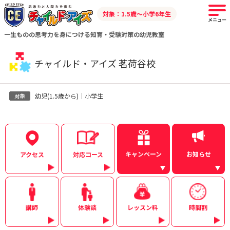
対象：1.5歳～小学6年生
メニュー
一生ものの思考力を身につける知育・受験対策の幼児教室
チャイルド・アイズ 茗荷谷校
幼児(1.5歳から)｜小学生
キャンペーン
お知らせ
アクセス
対応コース
講師
体験談
レッスン料
時間割