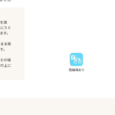
道を直
りに５０
ます。
のまま直
す。
。その場
石の上に
駐輪場あり