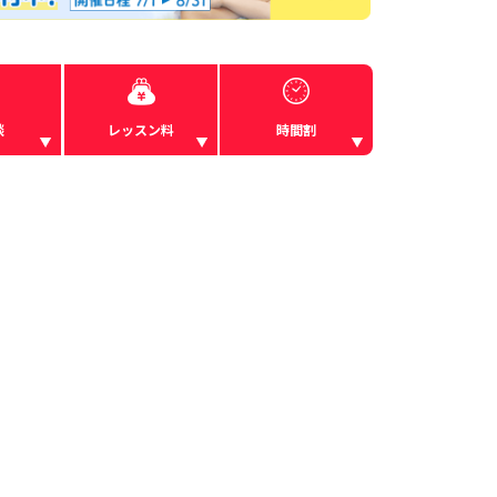
談
レッスン料
時間割