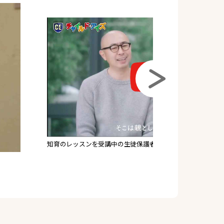
受験のレッ
生徒保護者さまへインタビュー