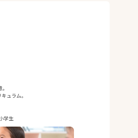
意。
リキュラム。
｜小学生