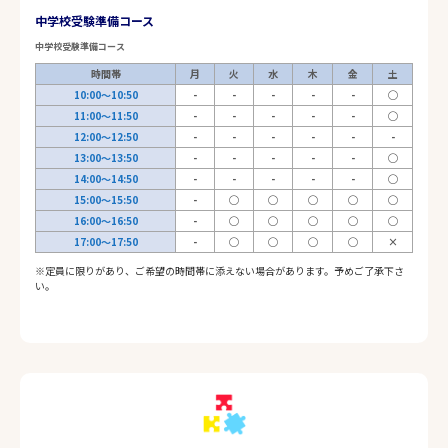
中学校受験準備コース
中学校受験準備コース
時間帯
月
火
水
木
金
土
10:00～10:50
-
-
-
-
-
◯
11:00～11:50
-
-
-
-
-
◯
12:00～12:50
-
-
-
-
-
-
13:00～13:50
-
-
-
-
-
◯
14:00～14:50
-
-
-
-
-
◯
15:00～15:50
-
◯
◯
◯
◯
◯
16:00～16:50
-
◯
◯
◯
◯
◯
17:00～17:50
-
◯
◯
◯
◯
×
※定員に限りがあり、ご希望の時間帯に添えない場合があります。予めご了承下さ
い。