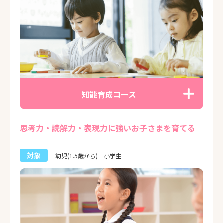
知能育成コース
思考力・読解力・表現力に強いお子さまを育てる
対象
幼児(1.5歳から)｜小学生