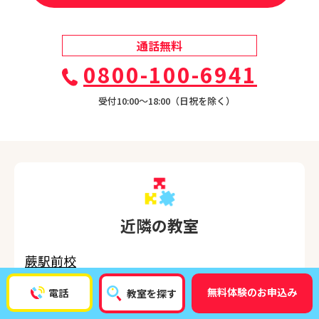
通話無料
0800-100-6941
受付10:00〜18:00（日祝を除く）
近隣の教室
蕨駅前校
北赤羽校
無料体験のお申込み
電話
教室を探す
川口校