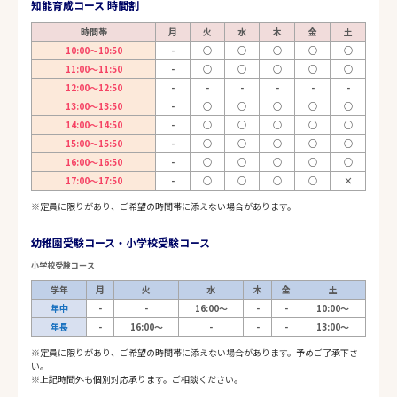
知能育成コース 時間割
時間帯
月
火
水
木
金
土
10:00～10:50
-
○
○
○
○
○
11:00～11:50
-
○
○
○
○
○
12:00～12:50
-
-
-
-
-
-
13:00～13:50
-
○
○
○
○
○
14:00～14:50
-
○
○
○
○
○
15:00～15:50
-
○
○
○
○
○
16:00～16:50
-
○
○
○
○
○
17:00～17:50
-
○
○
○
○
×
※定員に限りがあり、ご希望の時間帯に添えない場合があります。
幼稚園受験コース・小学校受験コース
小学校受験コース
学年
月
火
水
木
金
土
年中
-
-
16:00～
-
-
10:00～
年長
-
16:00～
-
-
-
13:00～
※定員に限りがあり、ご希望の時間帯に添えない場合があります。予めご了承下さ
い。
※上記時間外も個別対応承ります。ご相談ください。