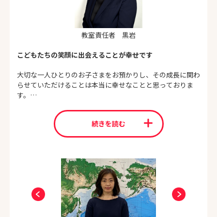
教室責任者 黒岩
こどもたちの笑顔に出会えることが幸せです
大切な一人ひとりのお子さまをお預かりし、その成長に関わ
らせていただけることは本当に幸せなことと思っておりま
す。
たくさんの成功体験をすることで、お子さまがのびのびと自
続きを読む
己表現すること、一人ひとりの学びの姿勢を健やかに育むこ
とはお子さまの可能性を広げていきます。
チャイルド・アイズ川崎西口校では、ご家庭の教育方針や目
標を丁寧に聞き取り、お子さまと真撃に向かい合うことを大
切にしております。教室ですごした時間が少しでもお子さま
の成長のお役に立つようスタッフ一同努めて参ります。ぜひ
一度教室へ遊びに来て下さい。