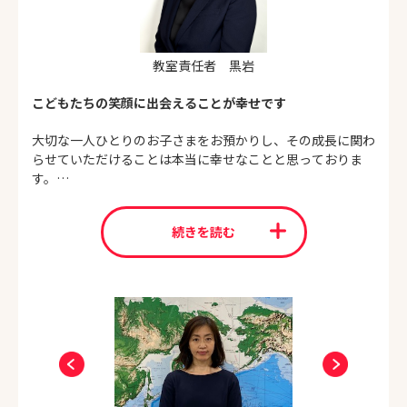
教室責任者 黒岩
こどもたちの笑顔に出会えることが幸せです
大切な一人ひとりのお子さまをお預かりし、その成長に関わ
らせていただけることは本当に幸せなことと思っておりま
す。
たくさんの成功体験をすることで、お子さまがのびのびと自
続きを読む
己表現すること、一人ひとりの学びの姿勢を健やかに育むこ
とはお子さまの可能性を広げていきます。
チャイルド・アイズ川崎西口校では、ご家庭の教育方針や目
標を丁寧に聞き取り、お子さまと真撃に向かい合うことを大
切にしております。教室ですごした時間が少しでもお子さま
の成長のお役に立つようスタッフ一同努めて参ります。ぜひ
一度教室へ遊びに来て下さい。