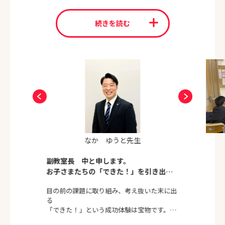
が、お一人おひとりの個性をしっかりと受けとめ、お子さま
の成長のお手伝いをさせていただいています。
続きを読む
幼児期は全てのものをスポンジのように吸収するとても大切
な時期。この時期の環境がお子さまの情操・意欲・思考力の
土台を作ります。この時期に発達にあった適切な刺激を受
け、達成感を味わい、しっかり褒められて育ったお子さま
は、長い人生において、人生を主体的に切り拓いていく力と
ポジティブな思考力、へこたれない力、そしてグリット（や
り抜く力）が身につくといわれています。
チャイルド・アイズ芝浦校では、お子さまの好奇心の芽をし
っかり見つけて伸ばし、できたことを肯定し、じっくり考え
なか ゆうと先生
て答えを出すこと、根気強く取り組むこと、学ぶ楽しさを育
てるレッスンを日々行っています。
副教室長 中と申します。
お子さまたちの「できた！」を引き出し
激動する社会をのびのびと渡っていけるおおらかな自信、そ
ます。
して武器となる、知性と判断力をお子さまにプレゼントして
目の前の課題に取り組み、考え抜いた末に出
あげましょう。私どもにお任せください。皆さまのお越しを
る
心よりお待ちしております。
「できた！」という成功体験は宝物です。
この成功体験こそが「次もやってみよう」と