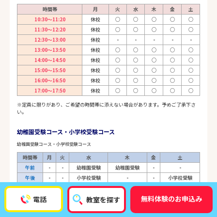
時間帯
月
火
水
木
金
土
10:30～11:20
休校
○
○
○
○
○
11:30～12:20
休校
○
○
○
○
○
12:30～13:00
休校
-
-
-
-
-
13:00～13:50
休校
○
○
○
○
○
14:00～14:50
休校
○
○
○
○
○
15:00～15:50
休校
○
○
○
○
○
16:00～16:50
休校
○
○
○
○
○
17:00～17:50
休校
○
○
○
○
○
※定員に限りがあり、ご希望の時間帯に添えない場合があります。予めご了承下さ
い。
幼稚園受験コース・小学校受験コース
幼稚園受験コース・小学校受験コース
時間帯
月
火
水
木
金
土
午前
-
-
幼稚園受験
幼稚園受験
-
-
午後
-
-
小学校受験
-
-
小学校受験
※定員に限りがあり、ご希望の時間帯に添えない場合があります。予めご了承下さ
無料体験のお申込み
電話
教室を探す
い。