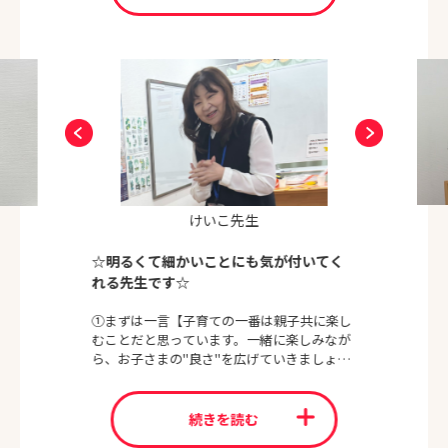
お蔭さまでお問い合わせも増え、今では活気のある明るい場
所になってまいりました。
「思考力」や「表現力」が試される今の時代、脳が柔らかく
て成長が最も養われる幼児期の「今」だからこそ、どうか少
しでも早くたくさんの経験を身につけられる場所をお子さま
に与えてみて下さい。
講師一同、お一人お一人のお子さまの成長を見守りながら、
楽しい授業をご提供できますことを楽しみにお待ちしており
ます。
けいこ先生
☆明るくて細かいことにも気が付いてく
れる先生です☆
①まずは一言【子育ての一番は親子共に楽し
むことだと思っています。一緒に楽しみなが
ら、お子さまの"良さ"を広げていきましょ
う！】
②住んだことがある場所は？【兵庫県芦屋
市。美味しいパン屋さんとケーキ屋さんが多
続きを読む
いです】