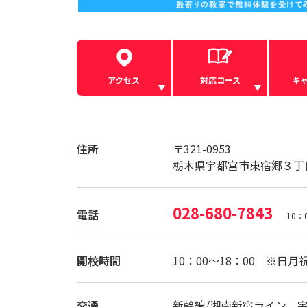
アクセス
対応コース
キ
住所
〒321-0953
栃木県宇都宮市東宿郷３丁
028-680-7843
電話
10：
開校時間
10：00～18：00 ※日月
交通
新幹線/湘南新宿ライン 