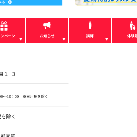
ャンペーン
お知らせ
講師
体験
目１−３
00～18：00 ※日月祝を除く
祝を除く
宇都宮駅