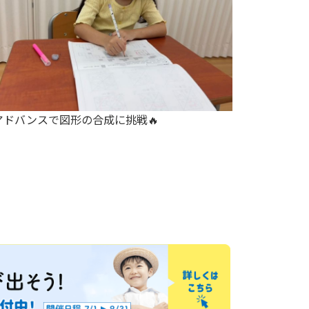
に挑戦🔥
作った形を色分けしよう(^_-)-