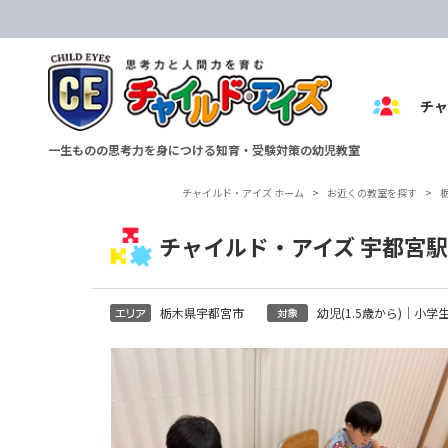
チ
一生ものの思考力を身につける知育・受験対策の幼児教室
チャイルド・アイズ ホーム
>
お近くの教室を探す
>
チャイルド・アイズ 宇都宮
栃木県宇都宮市
幼児(1.5歳から)｜小学