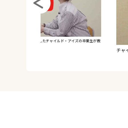
・アイズの特徴とは？
知育