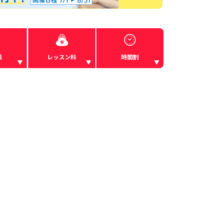
談
レッスン料
時間割