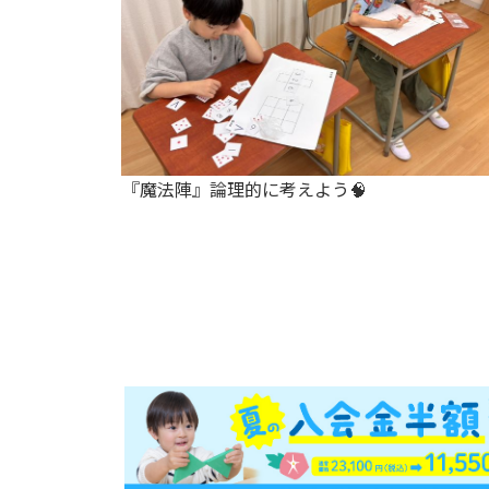
陣』論理的に考えよう🧠
インスタグラ
＠ce_utsunomi