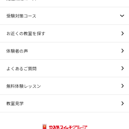
1.5歳〜
3歳
4歳（年少）
5歳（年中）
6歳（年長）
小１～
パターンブロック
IQ（知能）テスト
検定対策
受験対策コース
幼稚園受験対策
小学校受験コース
最新合格速報
中学受験準備コース
お近くの教室を探す
（思考力アドバンスコースアストルム）
体験者の声
よくあるご質問
無料体験レッスン
教室見学