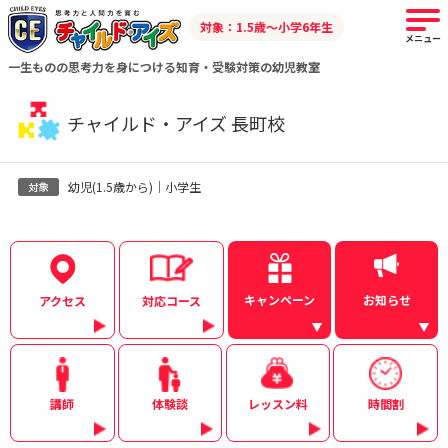
対象：1.5歳～小学6年生
メニュー
一生ものの思考力を身につける知育・受験対策の幼児教室
チャイルド・アイズ 長町校
幼児(1.5歳から)｜小学生
キャンペーン
お知らせ
アクセス
対応コース
講師
体験談
レッスン料
時間割