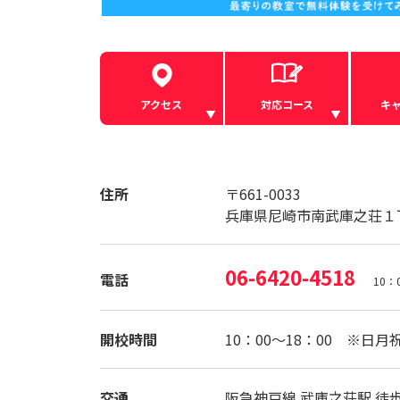
アクセス
対応コース
キ
住所
〒661-0033
兵庫県尼崎市南武庫之荘１
06-6420-4518
電話
10：
開校時間
10：00～18：00 ※日月
交通
阪急神戸線 武庫之荘駅 徒歩