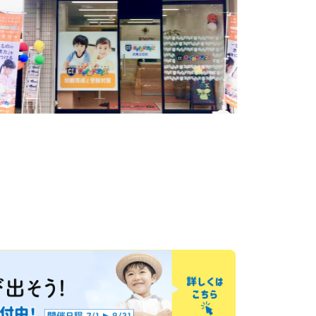
Tちゃん
がとう。
ているよ