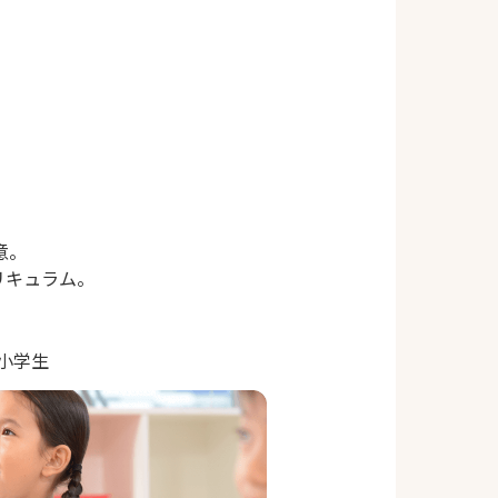
意。
リキュラム。
｜小学生