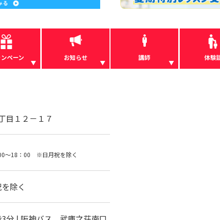
ャンペーン
お知らせ
講師
体験
丁目１２－１７
00～18：00 ※日月祝を除く
祝を除く
3分 | 阪神バス 武庫之荘南口