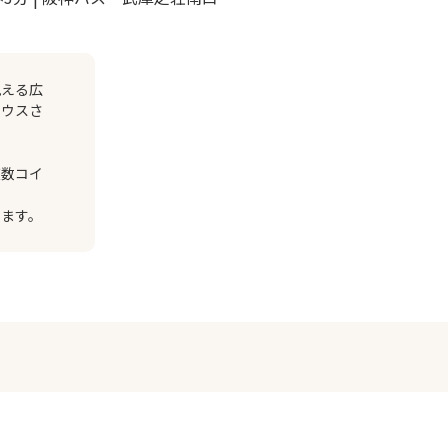
見える広
ハウスさ
複数コイ
きます。