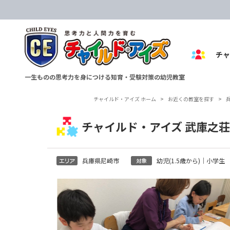
チ
一生ものの思考力を身につける知育・受験対策の幼児教室
チャイルド・アイズ ホーム
>
お近くの教室を探す
>
チャイルド・アイズ 武庫之
兵庫県尼崎市
幼児(1.5歳から)｜小学生