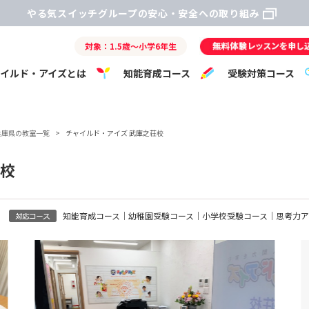
やる気スイッチグループの安心・安全への取り組み
対象：1.5歳～小学6年生
ャイルド・アイズとは
知能育成コース
受験対策コース
兵庫県の教室一覧
>
チャイルド・アイズ 武庫之荘校
荘校
知能育成コース｜幼稚園受験コース｜小学校受験コース｜思考力ア