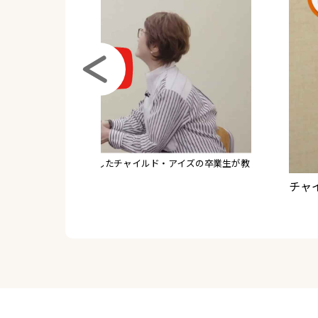
生と対談】東大現役合格したチャイルド・アイズの卒業生が教
きた！
チャ