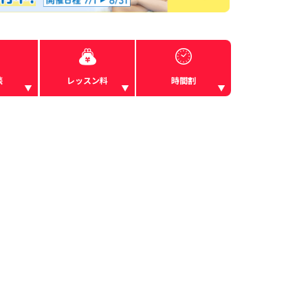
談
レッスン料
時間割