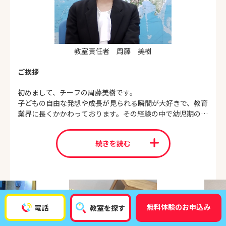
教室責任者 周藤 美樹
ご挨拶
初めまして、チーフの周藤美樹です。
子どもの自由な発想や成長が見られる瞬間が大好きで、教育
業界に長くかかわっております。その経験の中で幼児期の大
切さを強く感じました。
小学校・中学校の受験を志す方にはもちろん、「集中して物
続きを読む
事に取り組める子になってほしい」「もっとコミュニケーシ
ョン力をつけてあげたい」など様々な子育ての悩みやご希望
に寄り添えるお教室を目指しております。
どんなことでも結構ですので、お気軽にご相談ください。
無料体験のお申込み
電話
教室を探す