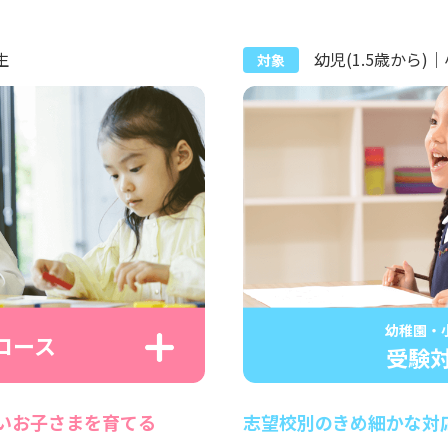
生
幼児(1.5歳から)
対象
幼稚園・
コース
受験
いお子さまを育てる
志望校別のきめ細かな対