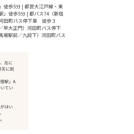
徒歩5分 | 都営大江戸線・東
」徒歩5分 | 都バス74（新宿
河田町バス停下車 徒歩３
口／早大正門）河田町バス停下
高田馬場駅前／九段下）河田町バス
て、左に
弁天に到
宿駅」A
歩いてい
ーがはい
。
い。