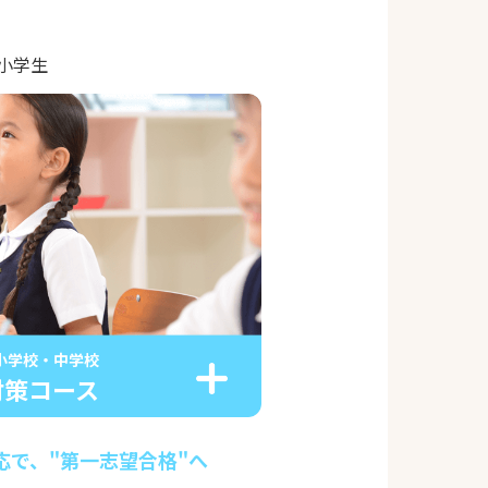
｜小学生
小学校・中学校
対策コース
応で、"第一志望合格"へ