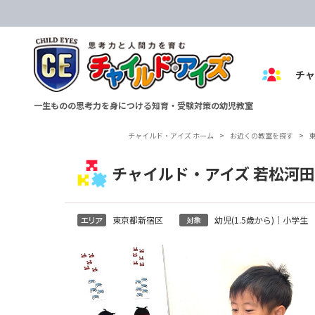
チ
一生ものの思考力を身につける知育・受験対策の幼児教室
チャイルド・アイズ ホーム
>
お近くの教室を探す
>
チャイルド・アイズ 若松河
東京都新宿区
幼児(1.5歳から)｜小学生