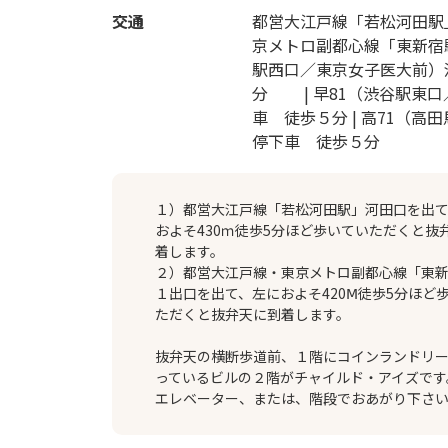
交通
都営大江戸線「若松河田駅」
京メトロ副都心線「東新宿駅
駅西口／東京女子医大前）
分 | 早81（渋谷駅東
車 徒歩５分 | 高71（
停下車 徒歩５分
１）都営大江戸線「若松河田駅」河田口を出
およそ430ｍ徒歩5分ほど歩いていただくと抜
着します。
２）都営大江戸線・東京メトロ副都心線「東新
１出口を出て、左におよそ420Ⅿ徒歩5分ほど
ただくと抜弁天に到着します。
抜弁天の横断歩道前、１階にコインランドリ
っているビルの２階がチャイルド・アイズです
エレベーター、または、階段でおあがり下さ