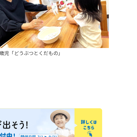
2歳児「どうぶつとくだもの」
6歳児「