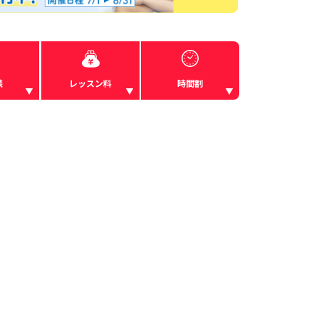
談
レッスン料
時間割