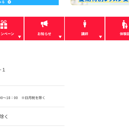
ャンペーン
お知らせ
講師
体験
−１
00～18：00 ※日月祝を除く
を除く