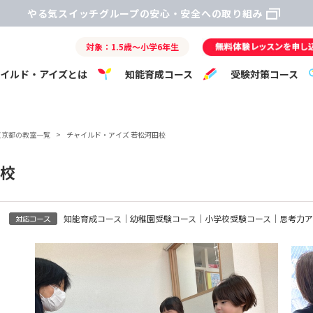
やる気スイッチグループの安心・安全への取り組み
対象：1.5歳～小学6年生
ャイルド・アイズとは
知能育成コース
受験対策コース
東京都の教室一覧
>
チャイルド・アイズ 若松河田校
田校
知能育成コース｜幼稚園受験コース｜小学校受験コース｜思考力ア