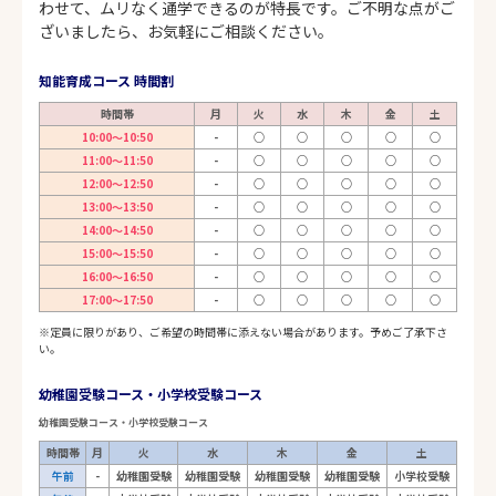
わせて、ムリなく通学できるのが特長です。ご不明な点がご
ざいましたら、お気軽にご相談ください。
知能育成コース 時間割
時間帯
月
火
水
木
金
土
10:00～10:50
-
○
○
○
○
○
11:00～11:50
-
○
○
○
○
○
12:00～12:50
-
○
○
○
○
○
13:00～13:50
-
○
○
○
○
○
14:00～14:50
-
○
○
○
○
○
15:00～15:50
-
○
○
○
○
○
16:00～16:50
-
○
○
○
○
○
17:00～17:50
-
○
○
○
○
○
※定員に限りがあり、ご希望の時間帯に添えない場合があります。予めご了承下さ
い。
幼稚園受験コース・小学校受験コース
幼稚園受験コース・小学校受験コース
時間帯
月
火
水
木
金
土
午前
-
幼稚園受験
幼稚園受験
幼稚園受験
幼稚園受験
小学校受験