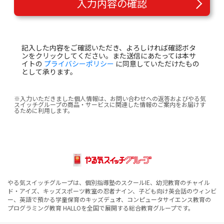
入力内容の確認
記入した内容をご確認いただき、よろしければ確認ボタ
ンをクリックしてください。また送信にあたっては本サ
イトの
プライバシーポリシー
に同意していただけたもの
として承ります。
※入力いただきました個人情報は、お問い合わせへの返答およびやる気
スイッチグループの商品・サービスに関連した情報のご案内をお届けす
るために利用します。
やる気スイッチグループは、個別指導塾のスクールIE、幼児教育のチャイル
ド・アイズ、キッズスポーツ教室の忍者ナイン、子ども向け英会話のウィンビ
ー、英語で預かる学童保育のキッズデュオ、コンピュータサイエンス教育の
プログラミング教育 HALLOを全国で展開する総合教育グループです。