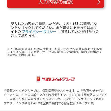
入力内容の確認
記入した内容をご確認いただき、よろしければ確認ボタ
ンをクリックしてください。また送信にあたっては本サ
イトの
プライバシーポリシー
に同意していただけたもの
として承ります。
※入力いただきました個人情報は、お問い合わせへの返答およびやる気
スイッチグループの商品・サービスに関連した情報のご案内をお届けす
るために利用します。
やる気スイッチグループは、個別指導塾のスクールIE、幼児教育のチャイル
ド・アイズ、キッズスポーツ教室の忍者ナイン、子ども向け英会話のウィンビ
ー、英語で預かる学童保育のキッズデュオ、コンピュータサイエンス教育の
プログラミング教育 HALLOを全国で展開する総合教育グループです。