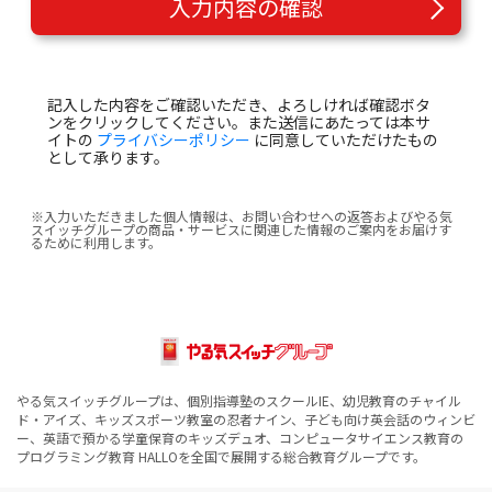
入力内容の確認
記入した内容をご確認いただき、よろしければ確認ボタ
ンをクリックしてください。また送信にあたっては本サ
イトの
プライバシーポリシー
に同意していただけたもの
として承ります。
※入力いただきました個人情報は、お問い合わせへの返答およびやる気
スイッチグループの商品・サービスに関連した情報のご案内をお届けす
るために利用します。
やる気スイッチグループは、個別指導塾のスクールIE、幼児教育のチャイル
ド・アイズ、キッズスポーツ教室の忍者ナイン、子ども向け英会話のウィンビ
ー、英語で預かる学童保育のキッズデュオ、コンピュータサイエンス教育の
プログラミング教育 HALLOを全国で展開する総合教育グループです。