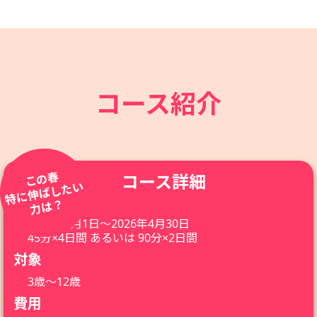
コース紹介
この春
コース詳細
特に伸ばしたい
日程
力は？
2026年3月1日〜2026年4月30日
45分×4日間 あるいは 90分×2日間
対象
3歳〜12歳
費用