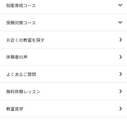
知能育成コース
1.5歳〜
3歳
4歳（年少）
5歳（年中）
6歳（年長）
小１～
パターンブロック
IQ（知能）テスト
検定対策
受験対策コース
幼稚園受験対策
小学校受験コース
最新合格速報
中学受験準備コース
お近くの教室を探す
（思考力アドバンスコースアストルム）
体験者の声
よくあるご質問
無料体験レッスン
教室見学