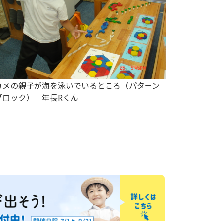
カメの親子が海を泳いでいるところ（パターン
わあー！
ブロック） 年長Rくん