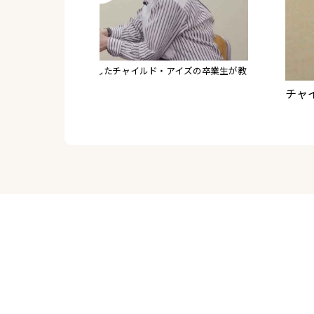
生と対談】東大現役合格したチャイルド・アイズの卒業生が教
きた！
チャ