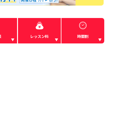
談
レッスン料
時間割