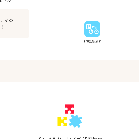
み、その
す！
駐輪場あり