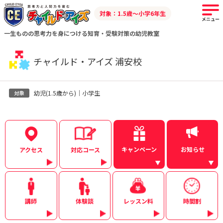
対象：1.5歳～小学6年生
メニュー
一生ものの思考力を身につける知育・受験対策の幼児教室
チャイルド・アイズ 浦安校
幼児(1.5歳から)｜小学生
キャンペーン
お知らせ
アクセス
対応コース
講師
体験談
レッスン料
時間割