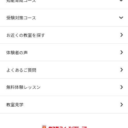
知能育成コース
1.5歳〜
3歳
4歳（年少）
5歳（年中）
6歳（年長）
小１～
パターンブロック
IQ（知能）テスト
検定対策
受験対策コース
幼稚園受験対策
小学校受験コース
最新合格速報
中学受験準備コース
お近くの教室を探す
（思考力アドバンスコースアストルム）
体験者の声
よくあるご質問
無料体験レッスン
教室見学