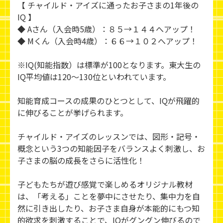
【 チャイルド・アイズに通ったお子さまの1年後の
IQ 】
◆ Aさん（入会時5歳）：８５→１４４へアップ！
◆ Mくん（入会時4歳）：６６→１０２へアップ！
※IQ(知能指数）は標準が100となります。東大生の
IQ平均値は120～130位といわれています。
知能育成コースの成果のひとつとして、IQが飛躍的
に伸びることが挙げられます。
チャイルド・アイズのレッスンでは、図形・記号・
概念という3つの知能因子をバランスよく刺激し、お
子さまの脳の成長をさらに活性化！
子どもたちが遊び感覚で楽しめるオリジナル教材
は、「考える」ことを夢中にさせたり、集中力を自
然に引き出したり、お子さま自身が本能的にもつ知
的欲求を刺激することで、IQがグングン伸びるので