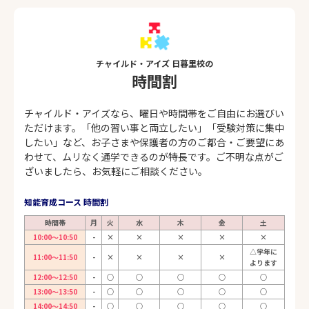
チャイルド・アイズ 日暮里校の
時間割
チャイルド・アイズなら、曜日や時間帯をご自由にお選びい
ただけます。「他の習い事と両立したい」「受験対策に集中
したい」など、お子さまや保護者の方のご都合・ご要望にあ
わせて、ムリなく通学できるのが特長です。ご不明な点がご
ざいましたら、お気軽にご相談ください。
知能育成コース 時間割
時間帯
月
火
水
木
金
土
10:00～10:50
-
×
×
×
×
×
△学年に
11:00～11:50
-
×
×
×
×
よります
12:00～12:50
-
○
○
○
○
○
13:00～13:50
-
○
○
○
○
○
14:00～14:50
-
○
○
○
○
○