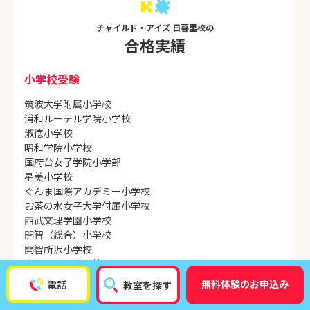
チャイルド・アイズ 日暮里校の
合格実績
小学校受験
筑波大学附属小学校
浦和ルーテル学院小学校
淑徳小学校
昭和学院小学校
国府台女子学院小学部
星美小学校
ぐんま国際アカデミー小学校
お茶の水女子大学付属小学校
西武文理学園小学校
開智（総合）小学校
開智所沢小学校
さとえ学園小学校
江戸川取手学園小学校
無料体験のお申込み
電話
教室を探す
日本女子大付属豊明小学校
日出学園小学校