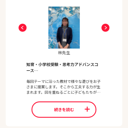
います。
いま教育現場ではこれまでの計算力と知識量に加え、『思考
力』が大きく問われています。
『思考力』は教え込むことでは育ちません。
チャイルド・アイズではお子様に楽しい遊びを通して、「や
った！」「できた！」と小さな成功体験を積み重ねることで
林先生
『考えることが好き』『学ぶことが好き』なお子様を育てて
参ります。
知育・小学校受験・思考力アドバンスコ
一生に一度のゴールデンエイジと言われる貴重な幼児期に良
ース
質な刺激を与えることは、未来への大きな「自分力」につな
がります。
毎回テーマに沿った教材で様々な遊びをお子
さまに提案します。そこから工夫する力が生
将来自分の道を選べる チャンスに満ち溢れた人生のために
まれます。回を重ねるごとに子どもたちが受
しっかり根を張り 大きな幹へと育てるお手伝いをさせて頂
け身から、自分で考えられるようになってく
きます。
る姿は感動！です
続きを読む
お子さま一人ひとりの個性を大事にしながら大切にお預かり
いたします。