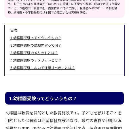
ら、お子さまおよび保護者が「はじめての受験」に不安なく臨め、成功できるよう導い
ている。保護者会・願書添削・面接特訓に特に注力し、保護者へのサポート体制を構
築。幼稚園・小学校受験では全国での幅広い合格実績を誇る。
目次
1.幼稚園受験ってどういうもの？
2.幼稚園受験の試験内容って何？
3.幼稚園受験のメリットとは？
4.幼稚園受験のデメリットとは？
5.幼稚園受験において注意すべきことは？
1.幼稚園受験ってどういうもの？
幼稚園は教育を目的とした教育施設です。子どもを預けることを
目的とした保育園は児童福祉施設となり、政府の管轄や利用状況
が異なります。ちなみに幼稚園は文部科学省、保育園は厚生労働