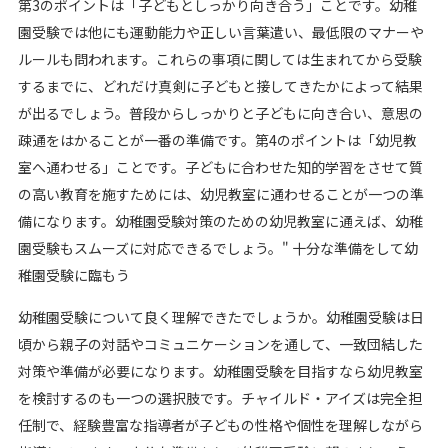
第3のポイントは「子どもとしっかり向き合う」ことです。幼稚
園受験では他にも運動能力や正しい言葉遣い、最低限のマナーや
ルールも問われます。これらの事項に関しては生まれてから受験
するまでに、どれだけ真剣に子どもと接してきたかによって結果
が出るでしょう。普段からしっかりと子どもに向き合い、意思の
疎通をはかることが一番の準備です。第4のポイントは「幼児教
室へ通わせる」ことです。子どもに合わせた知的学習をさせて質
の高い教育を施すためには、幼児教室に通わせることが一つの準
備になります。幼稚園受験対策のための幼児教室に通えば、幼稚
園受験もスムーズに対応できるでしょう。" 十分な準備をして幼
稚園受験に臨もう
幼稚園受験について良く理解できたでしょうか。幼稚園受験は日
頃から親子の対話やコミュニケーションを通して、一致団結した
対策や準備が必要になります。幼稚園受験を目指すなら幼児教室
を検討するのも一つの選択肢です。チャイルド・アイズは完全担
任制で、経験豊富な指導者が子どもの性格や個性を理解しながら