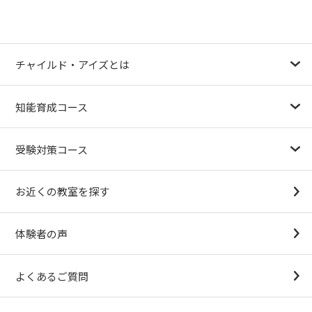
チャイルド・アイズとは
幼児教育が注目される理由
子育て応援ナビ
やる気スイッチグループについて
知能育成コース
1.5歳〜
3歳
4歳（年少）
5歳（年中）
6歳（年長）
小１～
パターンブロック
IQ（知能）テスト
検定対策
受験対策コース
幼稚園受験対策
小学校受験コース
最新合格速報
中学受験準備コース
お近くの教室を探す
（思考力アドバンスコースアストルム）
体験者の声
よくあるご質問