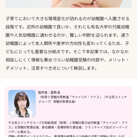
子育てにおいて大きな環境変化が訪れるのが幼稚園へ入園させる
段階です。近所の幼稚園で良いか、それとも有名大学の付属幼稚
園や人気幼稚園に通わせるのか、難しい判断を迫られます。通う
幼稚園によって友人関係や進学の方向性も変わってくるため、子
どもにとっても重要な分岐点です。そこで本記事では、なかなか
相談しにくく情報も集めづらい幼稚園受験の内容や、メリット・
デメリット、注意すべき点について解説します。
監修者：葛西 香
（知育と受験対策教室「チャイルド・アイズ」（やる気スイッチ
グループ）受験対策責任者）
やる気スイッチグループの知能育成（知育）と受験対策の幼児教室「チャイルド・ アイ
ズ」の受験対策責任者、新校開発・各種研修の責任者、フランチャイズ校のスーパーバ
イザーも務める。
受験・知育のインストラクター、教室責任者等および自身の子育て経験も活かしなが