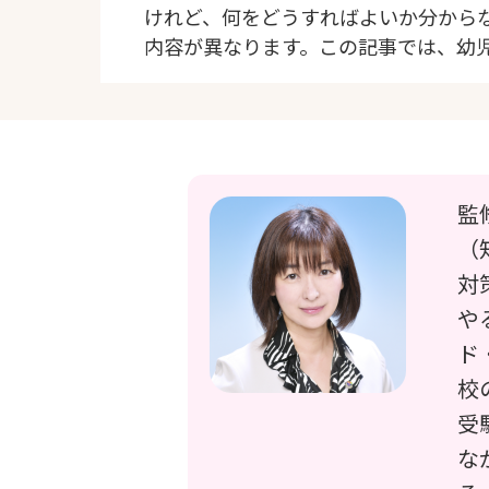
けれど、何をどうすればよいか分から
内容が異なります。この記事では、幼
監
（
対
や
ド
校
受
な