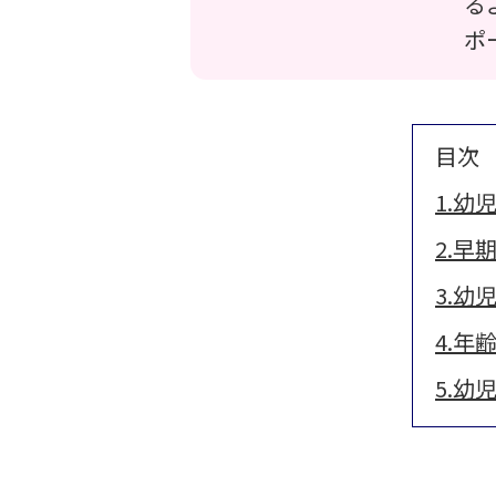
る
ポ
目次
1.幼
2.早
3.幼
4.年
5.