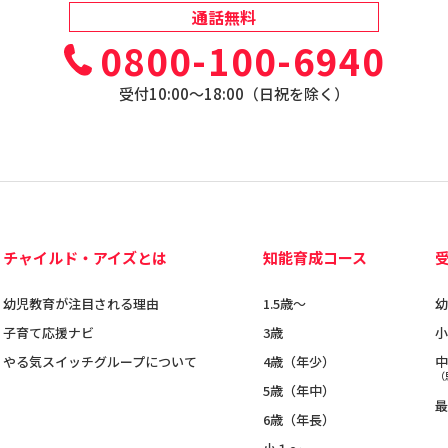
通話無料
0800-100-6940
受付10:00〜18:00（日祝を除く）
チャイルド・アイズとは
知能育成コース
幼児教育が注目される理由
1.5歳〜
幼
子育て応援ナビ
3歳
小
やる気スイッチグループについて
4歳（年少）
中
（
5歳（年中）
最
6歳（年長）