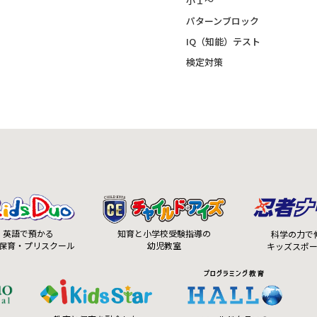
小１～
パターンブロック
IQ（知能）テスト
検定対策
知育と小学校受験指導の
英語で預かる
科学の力で
幼児教室
保育・プリスクール
キッズスポ