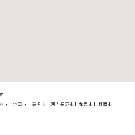
す
中市
池田市
高槻市
河内長野市
和泉市
箕面市