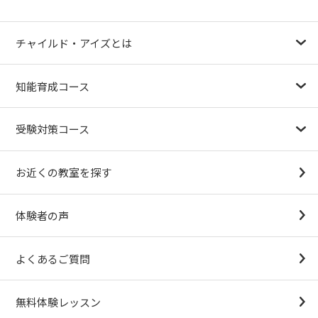
チャイルド・アイズとは
幼児教育が注目される理由
子育て応援ナビ
やる気スイッチグループについて
知能育成コース
1.5歳〜
3歳
4歳（年少）
5歳（年中）
6歳（年長）
小１～
パターンブロック
IQ（知能）テスト
検定対策
受験対策コース
幼稚園受験対策
小学校受験コース
最新合格速報
中学受験準備コース
お近くの教室を探す
（思考力アドバンスコースアストルム）
体験者の声
よくあるご質問
無料体験レッスン