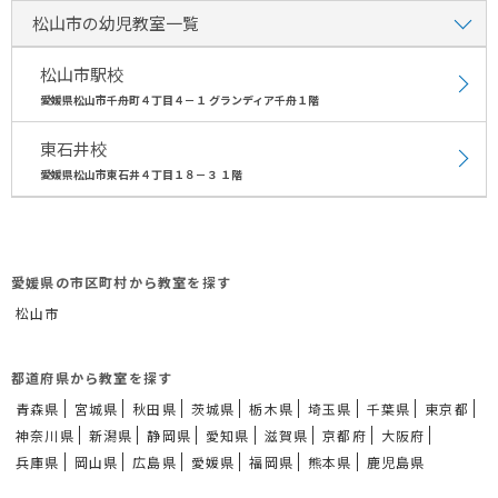
松山市の幼児教室一覧
松山市駅校
愛媛県松山市千舟町４丁目４－１ グランディア千舟１階
東石井校
愛媛県松山市東石井４丁目１８－３ １階
愛媛県の市区町村から教室を探す
松山市
都道府県から教室を探す
青森県
宮城県
秋田県
茨城県
栃木県
埼玉県
千葉県
東京都
神奈川県
新潟県
静岡県
愛知県
滋賀県
京都府
大阪府
兵庫県
岡山県
広島県
愛媛県
福岡県
熊本県
鹿児島県