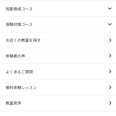
幼児教育が注目される理由
子育て応援ナビ
やる気スイッチグループについて
知能育成コース
1.5歳〜
3歳
4歳（年少）
5歳（年中）
6歳（年長）
小１～
パターンブロック
IQ（知能）テスト
検定対策
受験対策コース
幼稚園受験対策
小学校受験コース
最新合格速報
中学受験準備コース
お近くの教室を探す
（思考力アドバンスコースアストルム）
体験者の声
よくあるご質問
無料体験レッスン
教室見学