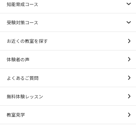
知能育成コース
1.5歳〜
3歳
4歳（年少）
5歳（年中）
6歳（年長）
小１～
パターンブロック
IQ（知能）テスト
検定対策
受験対策コース
幼稚園受験対策
小学校受験コース
最新合格速報
中学受験準備コース
お近くの教室を探す
（思考力アドバンスコースアストルム）
体験者の声
よくあるご質問
無料体験レッスン
教室見学