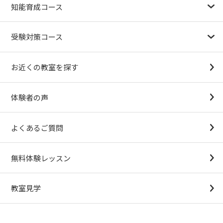
知能育成コース
1.5歳〜
3歳
4歳（年少）
5歳（年中）
6歳（年長）
小１～
パターンブロック
IQ（知能）テスト
検定対策
受験対策コース
幼稚園受験対策
小学校受験コース
最新合格速報
中学受験準備コース
お近くの教室を探す
（思考力アドバンスコースアストルム）
体験者の声
よくあるご質問
無料体験レッスン
教室見学