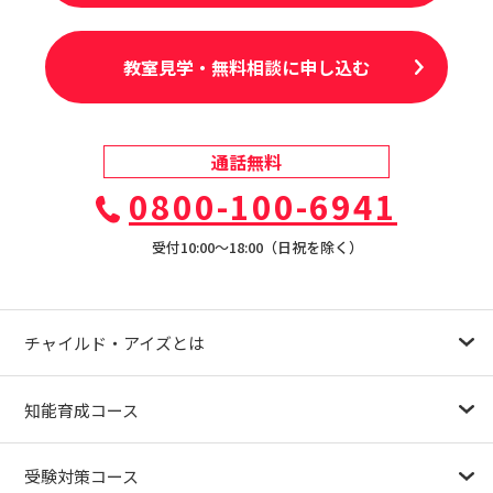
教室見学・無料相談に申し込む
通話無料
0800-100-6941
受付10:00〜18:00（日祝を除く）
チャイルド・アイズとは
幼児教育が注目される理由
子育て応援ナビ
やる気スイッチグループについて
知能育成コース
1.5歳〜
3歳
4歳（年少）
5歳（年中）
6歳（年長）
小１～
パターンブロック
IQ（知能）テスト
検定対策
受験対策コース