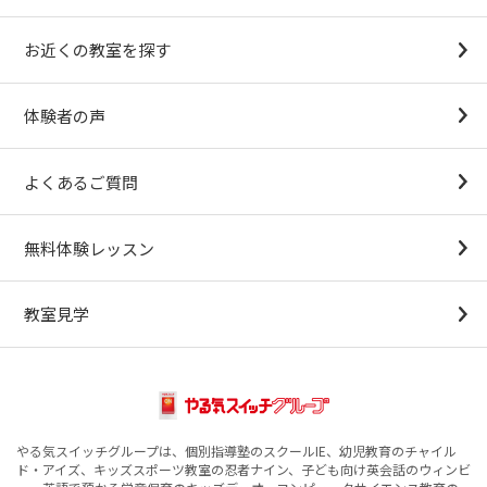
幼稚園受験対策
小学校受験コース
最新合格速報
中学受験準備コース
お近くの教室を探す
（思考力アドバンスコースアストルム）
体験者の声
よくあるご質問
無料体験レッスン
教室見学
やる気スイッチグループは、個別指導塾のスクールIE、幼児教育のチャイル
ド・アイズ、キッズスポーツ教室の忍者ナイン、子ども向け英会話のウィンビ