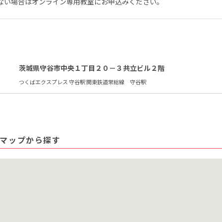
ない場合はオンライン専用教室にお申込みください。
茨城県守谷市中央１丁目２０－３共立ビル２階
つくばエクスプレス 守谷駅 関東鉄道常総線 守谷駅
マップから探す