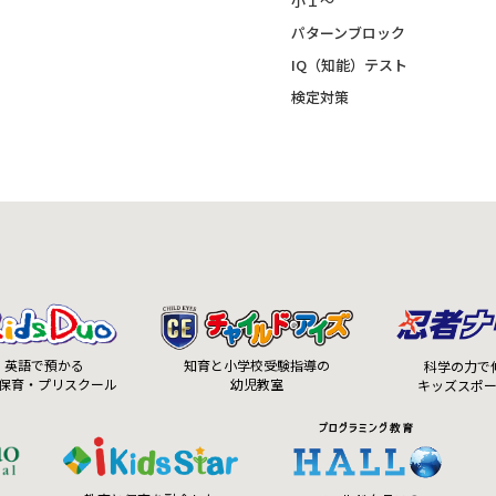
小１～
パターンブロック
IQ（知能）テスト
検定対策
知育と小学校受験指導の
英語で預かる
科学の力で
幼児教室
保育・プリスクール
キッズスポ