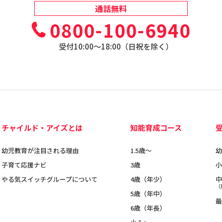
通話無料
0800-100-6940
受付10:00〜18:00（日祝を除く）
チャイルド・アイズとは
知能育成コース
幼児教育が注目される理由
1.5歳〜
幼
子育て応援ナビ
3歳
小
やる気スイッチグループについて
4歳（年少）
中
（
5歳（年中）
最
6歳（年長）