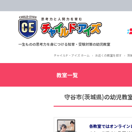
一生ものの思考力を身につける知育・受験対策の幼児教室
チャイルド・アイズ ホーム
›
お近くの教室を探す
›
茨
教室一覧
守谷市(茨城県)の幼児教
各教室ではオンライン