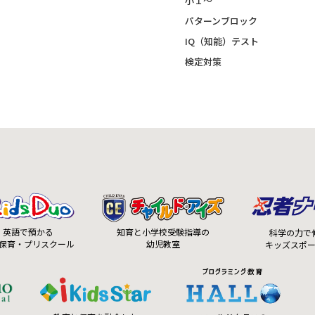
小１～
パターンブロック
IQ（知能）テスト
検定対策
知育と小学校受験指導の
英語で預かる
科学の力で
幼児教室
保育・プリスクール
キッズスポ