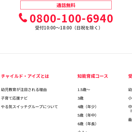
通話無料
0800-100-6940
受付10:00〜18:00（日祝を除く）
チャイルド・アイズとは
知能育成コース
幼児教育が注目される理由
1.5歳〜
幼
子育て応援ナビ
3歳
小
やる気スイッチグループについて
4歳（年少）
中
（
5歳（年中）
最
6歳（年長）