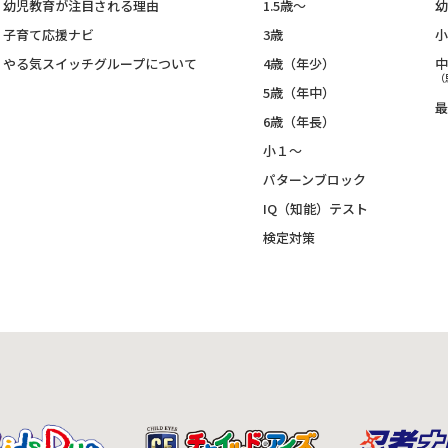
幼児教育が注目される理由
1.5歳〜
幼
子育て応援ナビ
3歳
小
やる気スイッチグループについて
4歳（年少）
中
（
5歳（年中）
最
6歳（年長）
小１～
パターンブロック
IQ（知能）テスト
検定対策