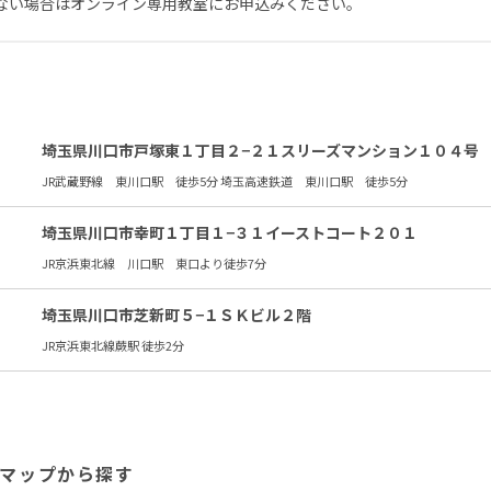
ない場合はオンライン専用教室にお申込みください。
埼玉県川口市戸塚東１丁目２−２１スリーズマンション１０４号
JR武蔵野線 東川口駅 徒歩5分 埼玉高速鉄道 東川口駅 徒歩5分
埼玉県川口市幸町１丁目１−３１イーストコート２０１
JR京浜東北線 川口駅 東口より徒歩7分
埼玉県川口市芝新町５−１ＳＫビル２階
JR京浜東北線蕨駅 徒歩2分
マップから探す