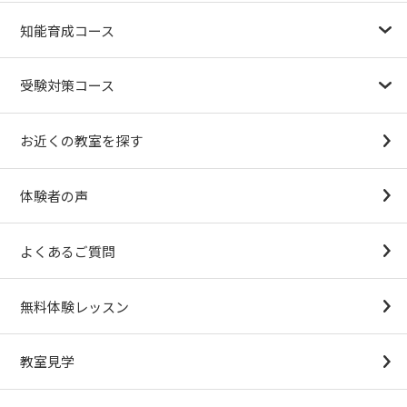
幼児教育が注目される理由
子育て応援ナビ
やる気スイッチグループについて
知能育成コース
1.5歳〜
3歳
4歳（年少）
5歳（年中）
6歳（年長）
小１～
パターンブロック
IQ（知能）テスト
検定対策
受験対策コース
幼稚園受験対策
小学校受験コース
最新合格速報
中学受験準備コース
お近くの教室を探す
（思考力アドバンスコースアストルム）
体験者の声
よくあるご質問
無料体験レッスン
教室見学