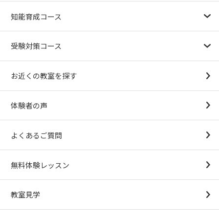
幼児教育が注目される理由
子育て応援ナビ
やる気スイッチグループについて
知能育成コース
1.5歳〜
3歳
4歳（年少）
5歳（年中）
6歳（年長）
小１～
パターンブロック
IQ（知能）テスト
検定対策
受験対策コース
幼稚園受験対策
小学校受験コース
最新合格速報
中学受験準備コース
お近くの教室を探す
（思考力アドバンスコースアストルム）
体験者の声
よくあるご質問
無料体験レッスン
教室見学